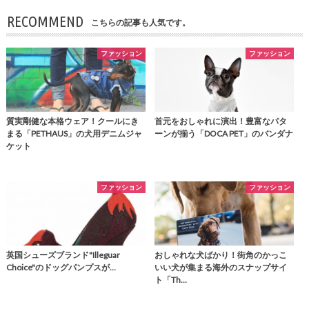
RECOMMEND
こちらの記事も人気です。
ファッション
ファッション
質実剛健な本格ウェア！クールにき
首元をおしゃれに演出！豊富なパタ
まる「PETHAUS」の犬用デニムジャ
ーンが揃う「DOCA PET」のバンダナ
ケット
ファッション
ファッション
英国シューズブランド"Illeguar
おしゃれな犬ばかり！街角のかっこ
Choice"のドッグパンプスが…
いい犬が集まる海外のスナップサイ
ト「Th…