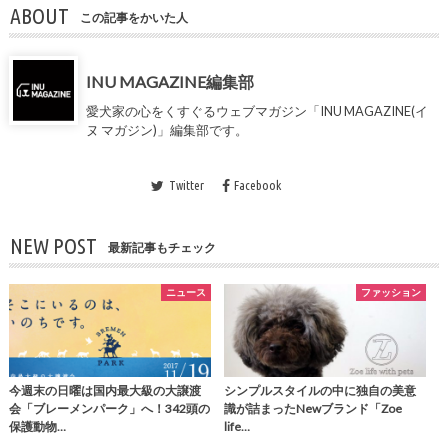
ABOUT
この記事をかいた人
INU MAGAZINE編集部
愛犬家の心をくすぐるウェブマガジン「INU MAGAZINE(イ
ヌ マガジン)」編集部です。
Twitter
Facebook
NEW POST
最新記事もチェック
ニュース
ファッション
今週末の日曜は国内最大級の大譲渡
シンプルスタイルの中に独自の美意
会「ブレーメンパーク」へ！342頭の
識が詰まったNewブランド「Zoe
保護動物…
life…