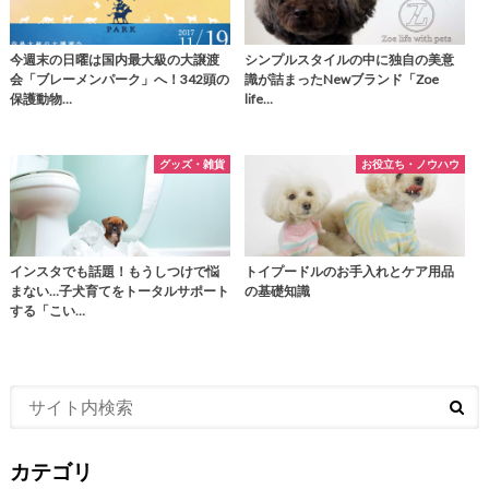
今週末の日曜は国内最大級の大譲渡
シンプルスタイルの中に独自の美意
会「ブレーメンパーク」へ！342頭の
識が詰まったNewブランド「Zoe
保護動物…
life…
グッズ・雑貨
お役立ち・ノウハウ
インスタでも話題！もうしつけで悩
トイプードルのお手入れとケア用品
まない…子犬育てをトータルサポート
の基礎知識
する「こい…
カテゴリ