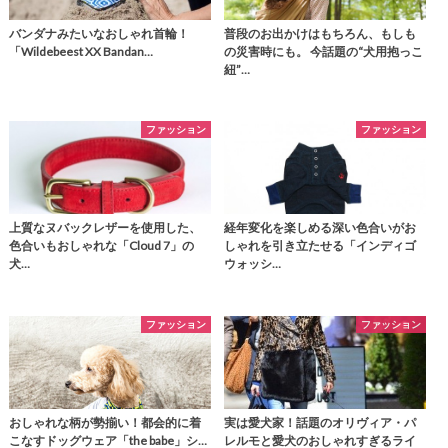
バンダナみたいなおしゃれ首輪！
普段のお出かけはもちろん、もしも
「Wildebeest XX Bandan…
の災害時にも。 今話題の“犬用抱っこ
紐”…
ファッション
ファッション
上質なヌバックレザーを使用した、
経年変化を楽しめる深い色合いがお
色合いもおしゃれな「Cloud 7」の
しゃれを引き立たせる「インディゴ
犬…
ウォッシ…
ファッション
ファッション
おしゃれな柄が勢揃い！都会的に着
実は愛犬家！話題のオリヴィア・パ
こなすドッグウェア「the babe」シ…
レルモと愛犬のおしゃれすぎるライ