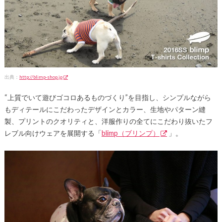
出典：
http://blimp-shop.jp
“上質でいて遊びゴコロあるものづくり”を目指し、シンプルながら
もディテールにこだわったデザインとカラー、生地やパターン縫
製、プリントのクオリティと、洋服作りの全てにこだわり抜いたフ
レブル向けウェアを展開する「
blimp（ブリンプ）
」。