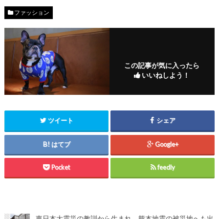
ファッション
この記事が気に入ったら
いいねしよう！
ツイート
シェア
はてブ
Google+
Pocket
feedly
東日本大震災の教訓から生まれ、熊本地震の被災地へも出