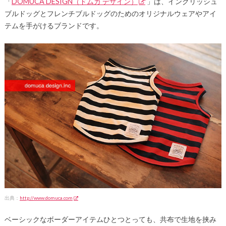
「
DOMUCA DESIGN（ドムカ デザイン）
」は、イングリッシュ
ブルドッグとフレンチブルドッグのためのオリジナルウェアやアイ
テムを手がけるブランドです。
出典：
http://www.domuca.com
ベーシックなボーダーアイテムひとつとっても、共布で生地を挟み