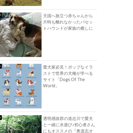
天国へ旅立つ赤ちゃんから
片時も離れなかったバセッ
トハウンドが家族の癒しに
愛犬家必見！ポップなイラ
ストで世界の犬種が学べる
サイト「Dogs Of The
World」
透明感抜群の道志川で愛犬
と一緒に水遊び♪初心者さん
にもオススメの『奥道志オ