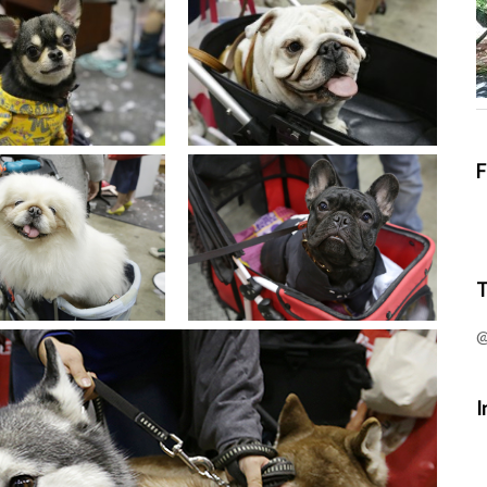
F
T
@
I