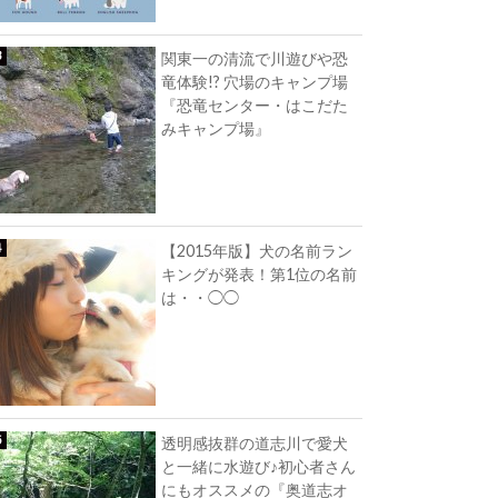
関東一の清流で川遊びや恐
竜体験!? 穴場のキャンプ場
『恐竜センター・はこだた
みキャンプ場』
【2015年版】犬の名前ラン
キングが発表！第1位の名前
は・・◯◯
透明感抜群の道志川で愛犬
と一緒に水遊び♪初心者さん
にもオススメの『奥道志オ