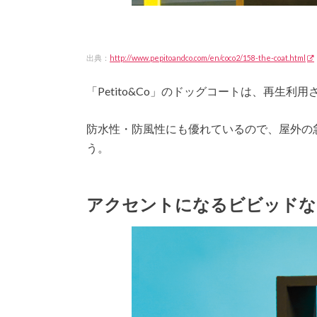
出典：
http://www.pepitoandco.com/en/coco2/158-the-coat.html
「Petito&Co」のドッグコートは、再生利
防水性・防風性にも優れているので、屋外の
う。
アクセントになるビビッドな