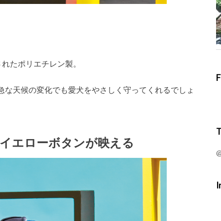
用されたポリエチレン製。
F
急な天候の変化でも愛犬をやさしく守ってくれるでしょ
T
イエローボタンが映える
@
I