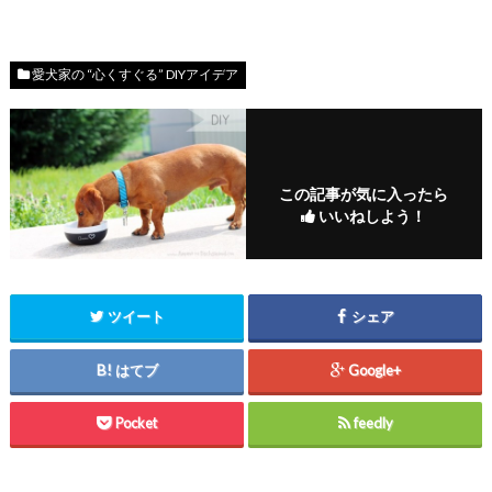
愛犬家の “心くすぐる” DIYアイデア
この記事が気に入ったら
いいねしよう！
ツイート
シェア
はてブ
Google+
Pocket
feedly