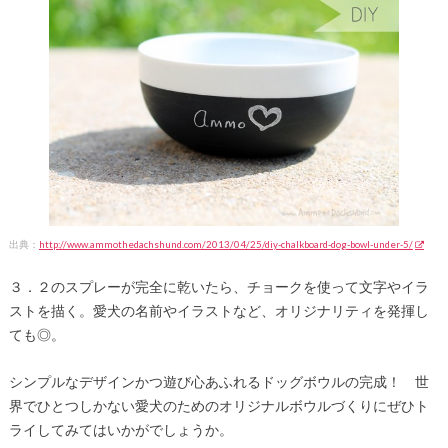
出典：
http://www.ammothedachshund.com/2013/04/25/diy-chalkboard-dog-bowl-under-5/
３．２のスプレーが完全に乾いたら、チョークを使って文字やイラ
ストを描く。愛犬の名前やイラストなど、オリジナリティを発揮し
ても◎。
シンプルなデザインかつ遊び心あふれるドッグボウルの完成！ 世
界でひとつしかない愛犬のためのオリジナルボウルづくりにぜひト
ライしてみてはいかがでしょうか。