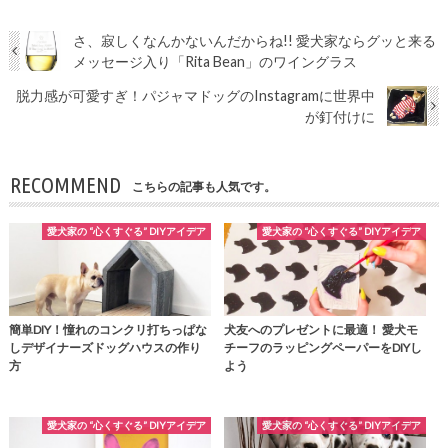
さ、寂しくなんかないんだからね!! 愛犬家ならグッと来る
メッセージ入り「Rita Bean」のワイングラス
脱力感が可愛すぎ！パジャマドッグのInstagramに世界中
が釘付けに
RECOMMEND
こちらの記事も人気です。
愛犬家の “心くすぐる” DIYアイデア
愛犬家の “心くすぐる” DIYアイデア
簡単DIY！憧れのコンクリ打ちっぱな
犬友へのプレゼントに最適！ 愛犬モ
しデザイナーズドッグハウスの作り
チーフのラッピングペーパーをDIYし
方
よう
愛犬家の “心くすぐる” DIYアイデア
愛犬家の “心くすぐる” DIYアイデア