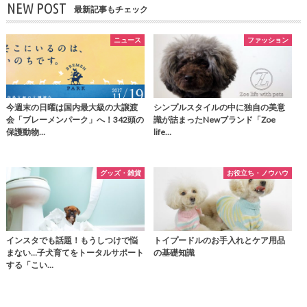
NEW POST
最新記事もチェック
ニュース
ファッション
今週末の日曜は国内最大級の大譲渡
シンプルスタイルの中に独自の美意
会「ブレーメンパーク」へ！342頭の
識が詰まったNewブランド「Zoe
保護動物…
life…
グッズ・雑貨
お役立ち・ノウハウ
インスタでも話題！もうしつけで悩
トイプードルのお手入れとケア用品
まない…子犬育てをトータルサポート
の基礎知識
する「こい…