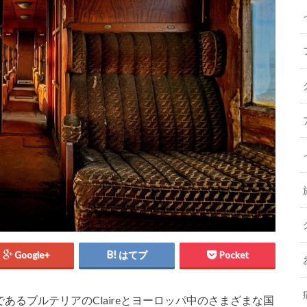
Google+
はてブ
Pocket
、愛犬であるブルテリアのClaireとヨーロッパ中のさまざまな国