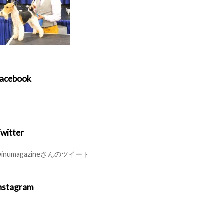
acebook
witter
inumagazineさんのツイート
nstagram