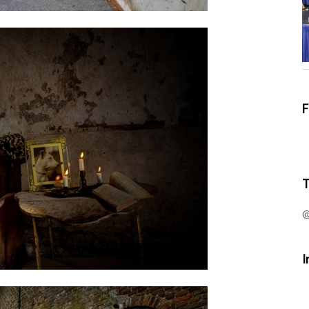
F
T
@
I