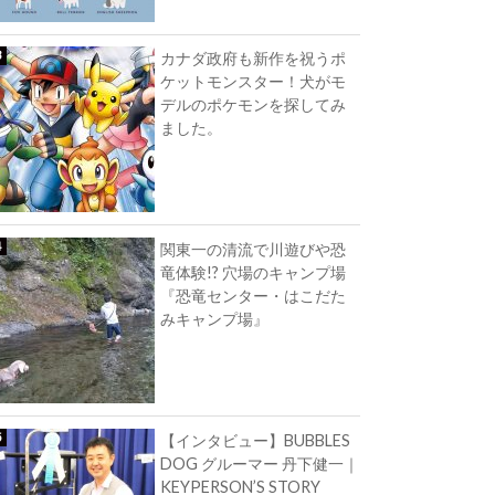
カナダ政府も新作を祝うポ
ケットモンスター！犬がモ
デルのポケモンを探してみ
ました。
関東一の清流で川遊びや恐
竜体験!? 穴場のキャンプ場
『恐竜センター・はこだた
みキャンプ場』
【インタビュー】BUBBLES
DOG グルーマー 丹下健一｜
KEYPERSON’S STORY