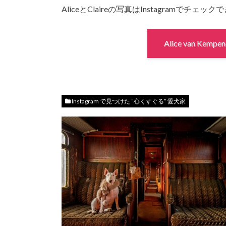
AliceとClaireの写真はInstagram
Alice van Kem
Instagram で見つけた “心くすぐる” 愛犬家