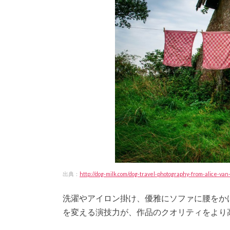
出典：
http://dog-milk.com/dog-travel-photography-from-alice-va
洗濯やアイロン掛け、優雅にソファに腰をかけ
を変える演技力が、作品のクオリティをより