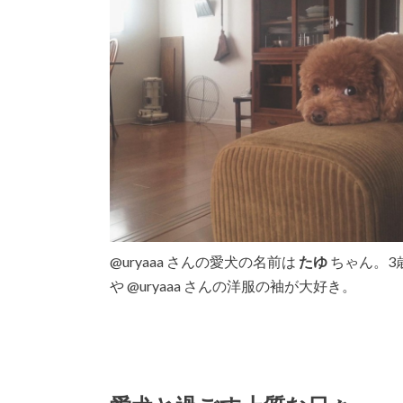
@uryaaa さんの愛犬の名前は
たゆ
ちゃん。3
や @uryaaa さんの洋服の袖が大好き。