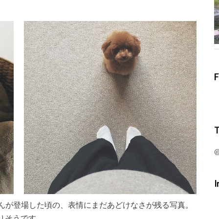
F
T
@
I
て たゆ ちゃんが登場した頃の、表情にまだあどけなさが残る写真。
りそうです。