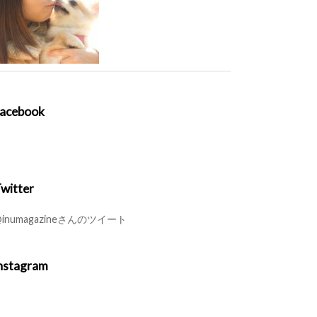
acebook
witter
inumagazineさんのツイート
nstagram