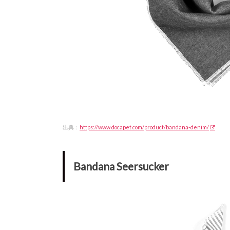
出典：
https://www.docapet.com/product/bandana-denim/
Bandana Seersucker