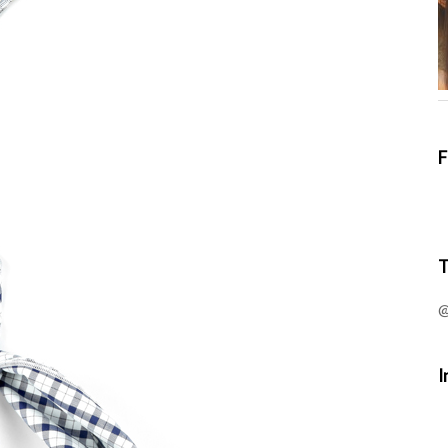
F
T
@
I