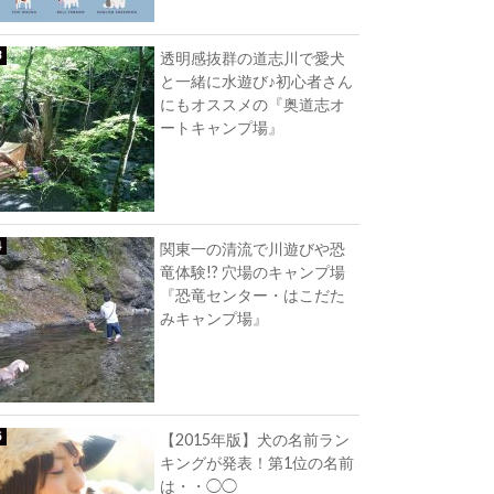
透明感抜群の道志川で愛犬
と一緒に水遊び♪初心者さん
にもオススメの『奥道志オ
ートキャンプ場』
関東一の清流で川遊びや恐
竜体験!? 穴場のキャンプ場
『恐竜センター・はこだた
みキャンプ場』
【2015年版】犬の名前ラン
キングが発表！第1位の名前
は・・◯◯