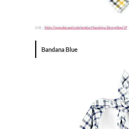
出典：
https://www.docapet.com/product/bandana-blueyellow/
Bandana Blue