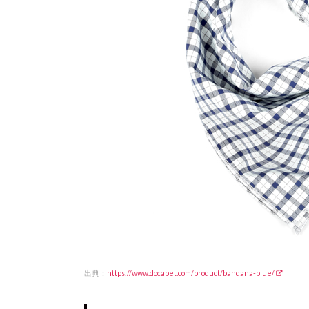
出典：
https://www.docapet.com/product/bandana-blue/