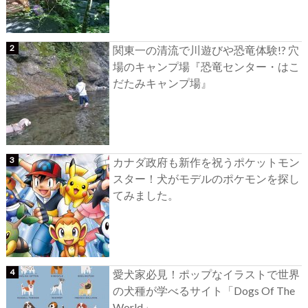
関東一の清流で川遊びや恐竜体験!? 穴
場のキャンプ場『恐竜センター・はこ
だたみキャンプ場』
カナダ政府も新作を祝うポケットモン
スター！犬がモデルのポケモンを探し
てみました。
愛犬家必見！ポップなイラストで世界
の犬種が学べるサイト「Dogs Of The
World」