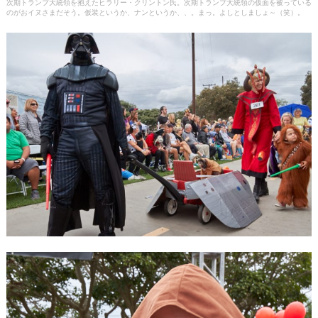
次期トランプ大統領を抱えたヒラリー・クリントン氏。次期トランプ大統領の仮面を被っている
のがおイヌさまだそう。仮装というか、ナンというか、、。まっ。よしとしましょ～（笑）。