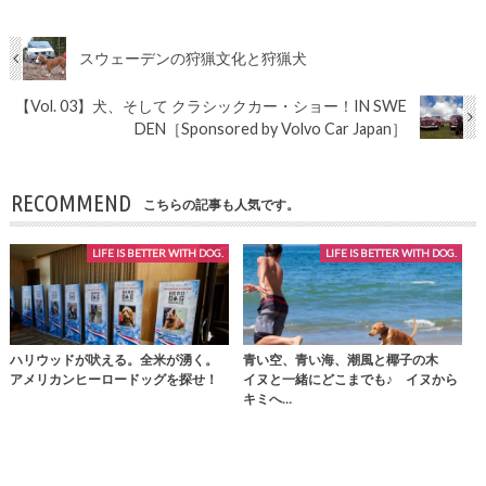
スウェーデンの狩猟文化と狩猟犬
【Vol. 03】犬、そして クラシックカー・ショー！IN SWE
DEN［Sponsored by Volvo Car Japan］
RECOMMEND
こちらの記事も人気です。
LIFE IS BETTER WITH DOG.
LIFE IS BETTER WITH DOG.
ハリウッドが吠える。全米が湧く。
青い空、青い海、潮風と椰子の木
アメリカンヒーロードッグを探せ！
イヌと一緒にどこまでも♪ イヌから
キミへ…