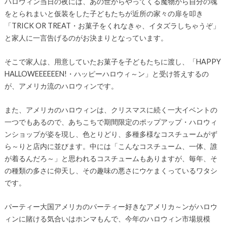
ハロウィン当日の夜には、あの世からやってくる魔物から自分の魂
をとられまいと仮装をした子どもたちが近所の家々の扉を叩き
「TRICK OR TREAT・お菓子をくれなきゃ、イタズラしちゃうぞ」
と家人に一言告げるのがお決まりとなっています。
そこで家人は、用意していたお菓子を子どもたちに渡し、「HAPPY
HALLOWEEEEEEN!・ハッピーハロウィ～ン」と受け答えするの
が、アメリカ流のハロウィンです。
また、アメリカのハロウィンは、クリスマスに続く一大イベントの
一つでもあるので、あちこちで期間限定のポップアップ・ハロウィ
ンショップが姿を現し、色とりどり、多種多様なコスチュームがず
ら～りと店内に並びます。中には「こんなコスチューム、一体、誰
が着るんだろ～」と思われるコスチュームもありますが、毎年、そ
の種類の多さに仰天し、その趣味の悪さにウケまくっているワタシ
です。
パーティー大国アメリカのパーティー好きなアメリカ～ンがハロウ
ィンに賭ける気合いはホンマもんで、今年のハロウィン市場規模