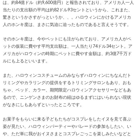
は、約84億ドル（約9,600億円）と報告されており、アメリカ人一人
当たりの支出額の平均は約82ドル93セントというから、これまた、
驚きというかさすがっというか、、。ハロウィンにかけるアメリカ
人のホンキ度は、まさに気迫に迫ったものであると言えそうです。
そのホンキ度は、今やペットにも注がられており、アメリカ人がペ
ットの仮装に費やす平均支出額は、一人当たり74ドル34セント。ア
メリカがハロウィンの時期にペットに費やす金額は、約3億7千万ド
ルにも上るといいます。
また、ハロウィンコスチュームのみならずハロウィンにちなんだト
リミングやカラリングの提供をするトリミングサロンもあり、おも
ちゃ、ベッド、カラー、期間限定ハロウィンアクセサリーなどもあ
るので、ニンゲンさまのお財布の紐はゆるまずにはいられない現状
がなきにしもあらずといったところです。
お菓子をもらいに来る子どもたちがコスプレをしたイヌを見て喜ぶ
姿が見たい、ハロウィンパーティーやパレードの参加もしたい、い
や、ただ単に我がおイヌさまとコスプレごっこを楽しみたいなどと