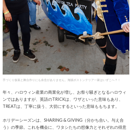
手づくり仮装と舞台作りにも余念がありません。海賊ボストンテリア一家はいずこへ？！
年々、ハロウィン産業の商業化が増し、お祭り騒ぎとなるハロウィ
ンではありますが、英語のTRICKは、ワザといった意味もあり、
TREATは、丁寧に扱う、大切にするといった意味ももちます。
ホリデーシーズンは、SHARING & GIVING（分かち合い。与え合
う）の季節。これを機会に、ワタシたちの想像力とそれぞれの得意