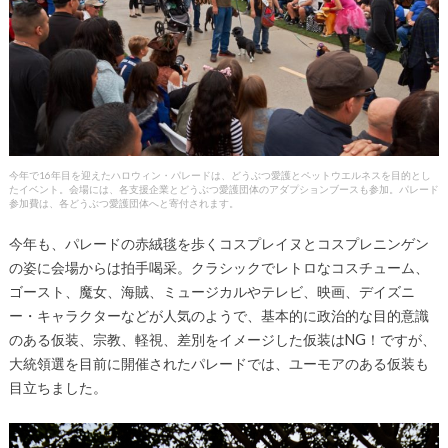
今年で16年目を迎えたハロウィン・パレードは、どうぶつ愛護とペットウエルネスを目的とし
たイベント。会場には、各支援企業とどうぶつ愛護団体のアダプションブースも参加。パレード
参加費は、各どうぶつ愛護団体へと寄付されます。
今年も、パレードの赤絨毯を歩くコスプレイヌとコスプレニンゲン
の姿に会場からは拍手喝采。クラシックでレトロなコスチューム、
ゴースト、魔女、海賊、ミュージカルやテレビ、映画、デイズニ
ー・キャラクターなどが人気のようで、基本的に政治的な目的意識
のある仮装、宗教、軽視、差別をイメージした仮装はNG！ですが、
大統領選を目前に開催されたパレードでは、ユーモアのある仮装も
目立ちました。