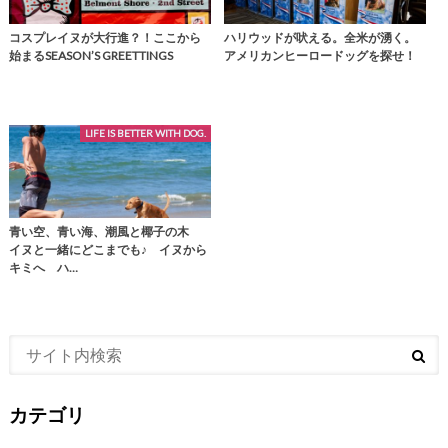
コスプレイヌが大行進？！ここから
ハリウッドが吠える。全米が湧く。
始まるSEASON’S GREETTINGS
アメリカンヒーロードッグを探せ！
LIFE IS BETTER WITH DOG.
青い空、青い海、潮風と椰子の木
イヌと一緒にどこまでも♪ イヌから
キミへ ハ…
カテゴリ