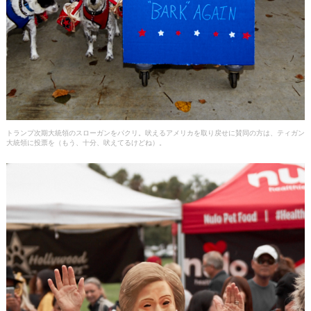
トランプ次期大統領のスローガンをパクリ。吠えるアメリカを取り戻せに賛同の方は、ティガン
大統領に投票を（もう、十分、吠えてるけどね）。