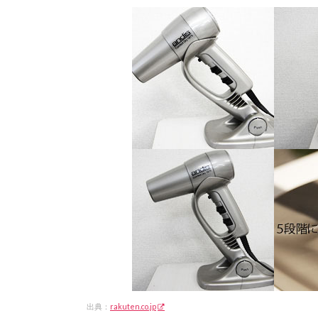
出典：
rakuten.co.jp