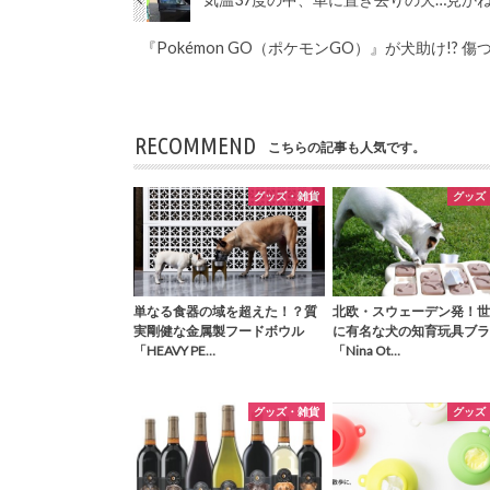
『Pokémon GO（ポケモンGO）』が犬助け!
RECOMMEND
こちらの記事も人気です。
グッズ・雑貨
グッズ
単なる食器の域を超えた！？質
北欧・スウェーデン発！世
実剛健な金属製フードボウル
に有名な犬の知育玩具ブラ
「HEAVY PE…
「Nina Ot…
グッズ・雑貨
グッズ