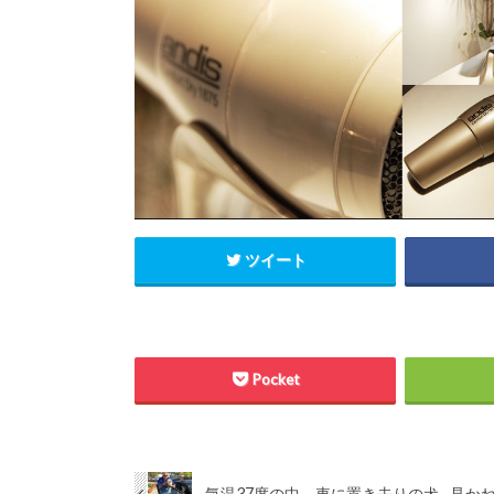
ツイート
Pocket
気温37度の中、車に置き去りの犬…見か