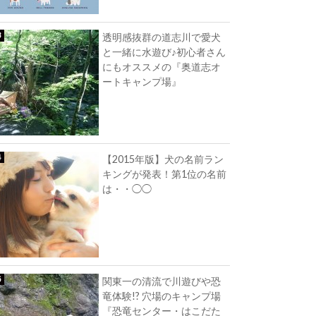
透明感抜群の道志川で愛犬
と一緒に水遊び♪初心者さん
にもオススメの『奥道志オ
ートキャンプ場』
【2015年版】犬の名前ラン
キングが発表！第1位の名前
は・・◯◯
関東一の清流で川遊びや恐
竜体験!? 穴場のキャンプ場
『恐竜センター・はこだた