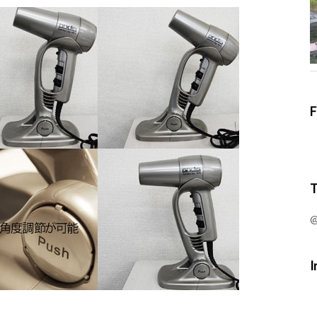
F
T
@
I