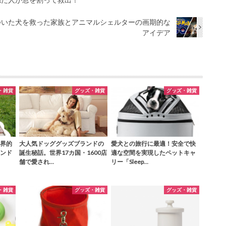
? 傷ついた犬を救った家族とアニマルシェルターの画期的な
アイデア
・雑貨
グッズ・雑貨
グッズ・雑貨
界的
大人気ドッググッズブランドの
愛犬との旅行に最適！安全で快
ンド
誕生秘話。世界17カ国・1600店
適な空間を実現したペットキャ
舗で愛され…
リー「Sleep…
・雑貨
グッズ・雑貨
グッズ・雑貨