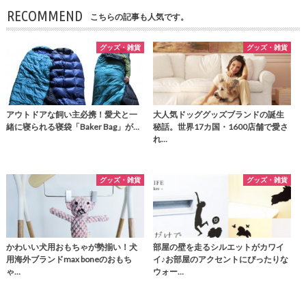
RECOMMEND
こちらの記事も人気です。
グッズ・雑貨
グッズ・雑貨
アウトドアな飼い主必携！愛犬と一
大人気ドッググッズブランドの誕生
緒に寝られる寝袋「Baker Bag」が…
秘話。世界17カ国・1600店舗で愛さ
れ…
グッズ・雑貨
グッズ・雑貨
かわいい犬用おもちゃが勢揃い！犬
部屋の壁を走るシルエットがカワイ
用海外ブランドmax boneのおもち
イ♪お部屋のアクセントにぴったりな
ゃ…
ウォー…