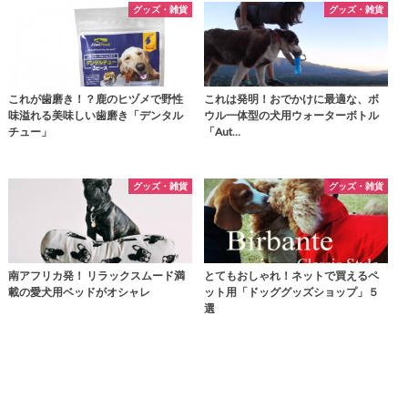
グッズ・雑貨
グッズ・雑貨
これが歯磨き！？鹿のヒヅメで野性
これは発明！おでかけに最適な、ボ
味溢れる美味しい歯磨き「デンタル
ウル一体型の犬用ウォーターボトル
チュー」
「Aut…
グッズ・雑貨
グッズ・雑貨
南アフリカ発！ リラックスムード満
とてもおしゃれ！ネットで買えるペ
載の愛犬用ベッドがオシャレ
ット用「ドッググッズショップ」５
選