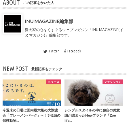
ABOUT
この記事をかいた人
INU MAGAZINE編集部
愛犬家の心をくすぐるウェブマガジン「INU MAGAZINE(イ
ヌ マガジン)」編集部です。
Twitter
Facebook
NEW POST
最新記事もチェック
ニュース
ファッション
今週末の日曜は国内最大級の大譲渡
シンプルスタイルの中に独自の美意
会「ブレーメンパーク」へ！342頭の
識が詰まったNewブランド「Zoe
保護動物…
life…