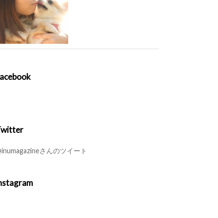
acebook
witter
inumagazineさんのツイート
nstagram