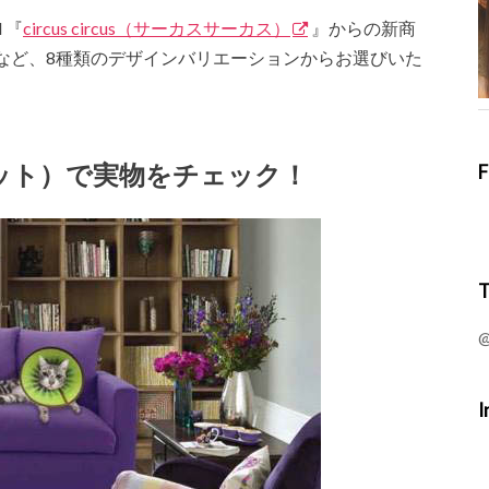
 『
circus circus（サーカスサーカス）
』からの新商
など、8種類のデザインバリエーションからお選びいた
ーペット）で実物をチェック！
F
T
@
I