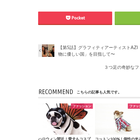
Pocket
【第5話】グラフィティアーティストAZ
物に優しい国」を目指して〜
３つ足の奇妙なフォ
RECOMMEND
こちらの記事も人気です。
ファッション
ファッ
ハロウィン間近！愛犬もコスプ
コットン100%！個性の光