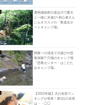
透明感抜群の道志川で愛犬
と一緒に水遊び♪初心者さん
にもオススメの『奥道志オ
ートキャンプ場』
関東一の清流で川遊びや恐
竜体験!? 穴場のキャンプ場
『恐竜センター・はこだた
みキャンプ場』
【2015年版】犬の名前ラン
キングが発表！第1位の名前
は・・◯◯