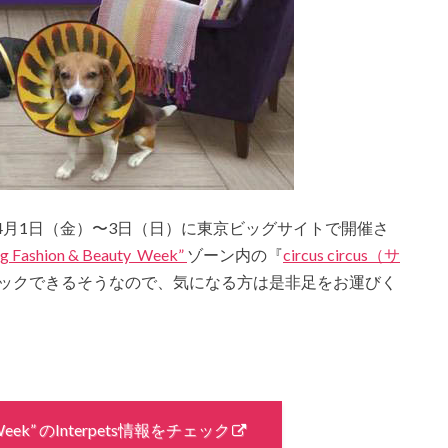
4月1日（金）〜3日（日）に東京ビッグサイトで開催さ
g Fashion & Beauty Week”
ゾーン内の『
circus circus（サ
ックできるそうなので、気になる方は是非足をお運びく
ty Week” のInterpets情報をチェック