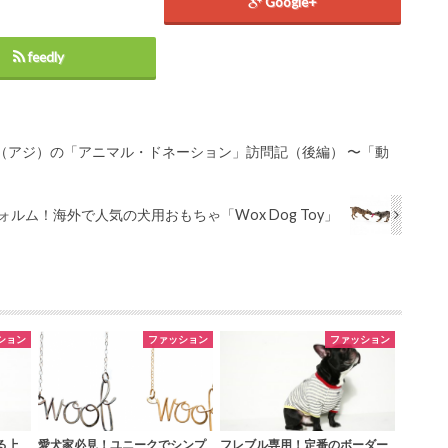
Google+
feedly
I（アジ）の「アニマル・ドネーション」訪問記（後編） 〜「動
ルム！海外で人気の犬用おもちゃ「Wox Dog Toy」
ション
ファッション
ファッション
る上
愛犬家必見！ユニークでシンプ
フレブル専用！定番のボーダー