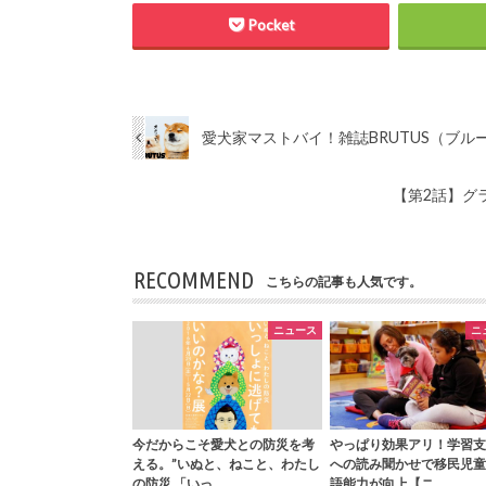
Pocket
愛犬家マストバイ！雑誌BRUTUS（ブ
【第2話】グ
RECOMMEND
こちらの記事も人気です。
ニュース
ニ
今だからこそ愛犬との防災を考
やっぱり効果アリ！学習支
える。”いぬと、ねこと、わたし
への読み聞かせで移民児童
の防災 「いっ…
語能力が向上【ニ…