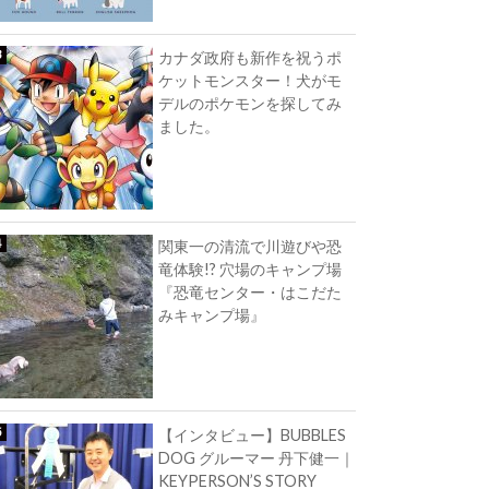
カナダ政府も新作を祝うポ
ケットモンスター！犬がモ
デルのポケモンを探してみ
ました。
関東一の清流で川遊びや恐
竜体験!? 穴場のキャンプ場
『恐竜センター・はこだた
みキャンプ場』
【インタビュー】BUBBLES
DOG グルーマー 丹下健一｜
KEYPERSON’S STORY