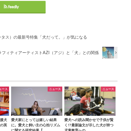
feedly
ルータス）の最新号特集「犬だって。」が気になる
ラフィティアーティストAZI（アジ）と「犬」との関係
ュース
ニュース
ニュース
援犬
愛犬家にとっては嬉しい結果
愛犬への読み聞かせで子供が賢
の英
に。愛犬と飼い主の心拍リズム
く!? 最新論文が示した犬が持つ
に関する研究結果【…
児童教育への…