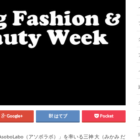
Google+
はてブ
Pocket
oboLabo（アソボラボ）」を率いる三神 大（みかみ だ