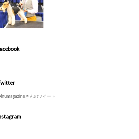
acebook
witter
inumagazineさんのツイート
nstagram