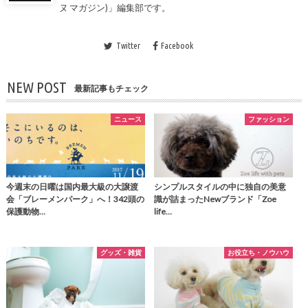
ヌ マガジン)」編集部です。
Twitter
Facebook
NEW POST
最新記事もチェック
ニュース
ファッション
今週末の日曜は国内最大級の大譲渡
シンプルスタイルの中に独自の美意
会「ブレーメンパーク」へ！342頭の
識が詰まったNewブランド「Zoe
保護動物…
life…
グッズ・雑貨
お役立ち・ノウハウ