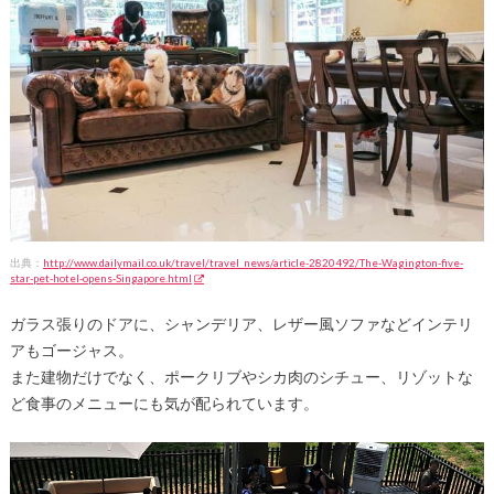
出典：
http://www.dailymail.co.uk/travel/travel_news/article-2820492/The-Wagington-five-
star-pet-hotel-opens-Singapore.html
ガラス張りのドアに、シャンデリア、レザー風ソファなどインテリ
アもゴージャス。
また建物だけでなく、ポークリブやシカ肉のシチュー、リゾットな
ど食事のメニューにも気が配られています。