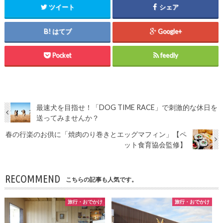
ツイート
シェア
はてブ
Google+
Pocket
feedly
最速犬を目指せ！「DOG TIME RACE」で刺激的な休日を
送ってみませんか？
春の行楽のお供に「焼肉のり巻きとエッグマフィン」【ペ
ット食育協会監修】
RECOMMEND
こちらの記事も人気です。
旅行・おでかけ
旅行・おでかけ