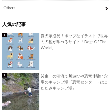
Others
人気の記事
愛犬家必見！ポップなイラストで世界
の犬種が学べるサイト「Dogs Of The
World」
関東一の清流で川遊びや恐竜体験!? 穴
場のキャンプ場『恐竜センター・はこ
だたみキャンプ場』