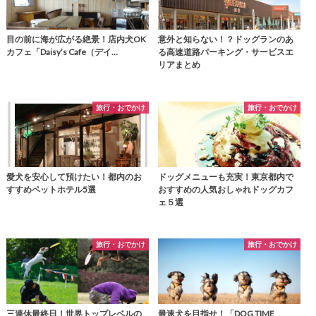
目の前に海が広がる絶景！店内犬OK
意外と知らない！？ドッグランのあ
カフェ「Daisy’s Cafe（デイ…
る高速道路パーキング・サービスエ
リアまとめ
旅行・おでかけ
旅行・おでかけ
愛犬を安心して預けたい！都内のお
ドッグメニューも充実！東京都内で
すすめペットホテル5選
おすすめの人気おしゃれドッグカフ
ェ５選
旅行・おでかけ
旅行・おでかけ
三連休最終日！世界トップレベルの
最速犬を目指せ！「DOG TIME