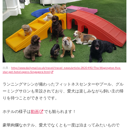
出典：
http://www.dailymail.co.uk/travel/travel_news/article-2820492/The-Wagington-five-
star-pet-hotel-opens-Singapore.html
ランニングマシンが備わったフィットネスセンターやプール、グル
ーミングサロンも常設されており、愛犬は楽しみながら飼い主の帰
りを待つことができそうです。
ホテルの様子は
動画
でも観られます！
豪華絢爛なホテル、愛犬でなくとも一度は泊まってみたいもので