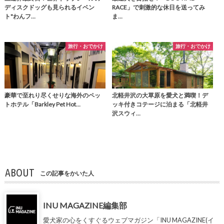
ディスクドッグも見られるイベン
RACE」で刺激的な休日を送ってみ
ト"わんフ…
ま…
旅行・おでかけ
旅行・おでかけ
豪華で至れり尽くせりな海外のペッ
北軽井沢の大草原を愛犬と満喫！デ
トホテル「Barkley Pet Hot…
ッキ付きコテージに泊まる「北軽井
沢スウィ…
ABOUT
この記事をかいた人
INU MAGAZINE編集部
愛犬家の心をくすぐるウェブマガジン「INU MAGAZINE(イ