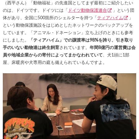
（西平さん）「動物福祉」の先進国としてまず最初にご紹介したい
のは、ドイツです。ドイツには「
ドイツ動物保護連合
」という団
体があり、全国に500箇所のシェルターを持つ「
ティアハイム
」
という動物保護施設をはじめとしたネットワークのバックアップを
しています。「アニマル・ドネーション」立ち上げのときにも参考
にしました。
「ティアハイム」での譲渡率は98%を誇り、引き取り
手のいない動物達は終生飼育
されています。
年間8億円の運営費は会
員や地域企業からの寄付によってまかなわれていて
、犬1頭に1部
屋、床暖房や犬専用の庭も備えられているんですよ。