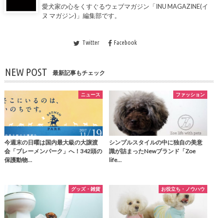
愛犬家の心をくすぐるウェブマガジン「INU MAGAZINE(イ
ヌ マガジン)」編集部です。
Twitter
Facebook
NEW POST
最新記事もチェック
ニュース
ファッション
今週末の日曜は国内最大級の大譲渡
シンプルスタイルの中に独自の美意
会「ブレーメンパーク」へ！342頭の
識が詰まったNewブランド「Zoe
保護動物…
life…
グッズ・雑貨
お役立ち・ノウハウ