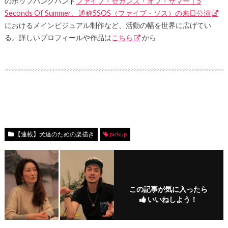
のポップパンクバンド
ファイブ・セカンズ・オブ・サマー｜5
Seconds Of Summer、通称5SOS（ファイブ・ソス）の来日公演
におけるメインビジュアル制作など、活動の幅を世界に広げてい
る。詳しいプロフィールや作品は
こちら
から
【連載】犬達のための楽描き
pickup
この記事が気に入ったら
いいねしよう！