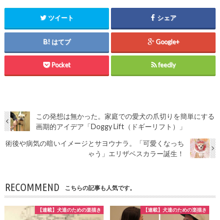
ツイート
シェア
はてブ
Google+
Pocket
feedly
この発想は無かった。家庭での愛犬の爪切りを簡単にする
画期的アイデア「Doggy Lift（ドギーリフト）」
術後や病気の暗いイメージとサヨウナラ。「可愛くなっち
ゃう」エリザベスカラー誕生！
RECOMMEND
こちらの記事も人気です。
【連載】犬達のための楽描き
【連載】犬達のための楽描き