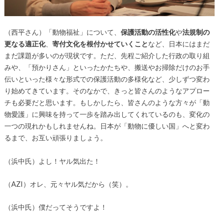
（西平さん）「動物福祉」について、
保護活動の活性化
や
法規制の
更なる適正化
、
寄付文化を根付かせていくこと
など、日本にはまだ
まだ課題が多いのが現状です。ただ、先程ご紹介した行政の取り組
みや、「預かりさん」といったかたちや、搬送やお掃除だけのお手
伝いといった様々な形式での保護活動の多様化など、少しずつ変わ
り始めてきています。そのなかで、きっと皆さんのようなアプロー
チも必要だと思います。もしかしたら、皆さんのような方々が「動
物愛護」に興味を持って一歩を踏み出してくれているのも、変化の
一つの現れかもしれませんね。日本が「動物に優しい国」へと変わ
るまで、お互い頑張りましょう。
（浜中氏）よし！ヤル気出た！
（AZI）オレ、元々ヤル気だから（笑）。
（浜中氏）僕だってそうですよ！