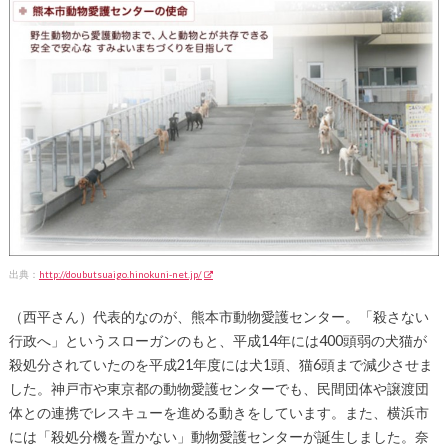
出典：
http://doubutsuaigo.hinokuni-net.jp/
（西平さん）代表的なのが、熊本市動物愛護センター。「殺さない
行政へ」というスローガンのもと、平成14年には400頭弱の犬猫が
殺処分されていたのを平成21年度には犬1頭、猫6頭まで減少させま
した。神戸市や東京都の動物愛護センターでも、民間団体や譲渡団
体との連携でレスキューを進める動きをしています。また、横浜市
には「殺処分機を置かない」動物愛護センターが誕生しました。奈