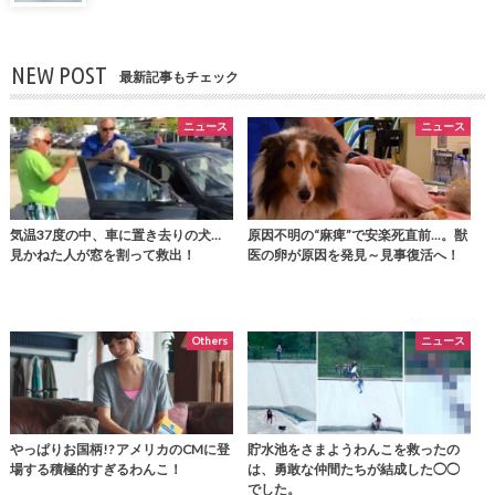
NEW POST
最新記事もチェック
ニュース
ニュース
気温37度の中、車に置き去りの犬…
原因不明の“麻痺”で安楽死直前...。獣
見かねた人が窓を割って救出！
医の卵が原因を発見～見事復活へ！
Others
ニュース
やっぱりお国柄!? アメリカのCMに登
貯水池をさまようわんこを救ったの
場する積極的すぎるわんこ！
は、勇敢な仲間たちが結成した◯◯
でした。