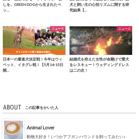
しを。GREEN DOGから生まれたペ
犬と飼い主の心拍リズムに関する研
ッ…
究結果【…
ニュース
ニュース
日本一の最速犬決定戦！今年はウィ
結婚式を控えた女性が命懸けで愛犬
ペット、イタグレ戦！【5月14-15日
をレスキュー！ウェディングドレス
開…
は二の次！
ABOUT
この記事をかいた人
Animal Lover
動物大好き！いつかアフガンハウンドを飼ってみたい♪