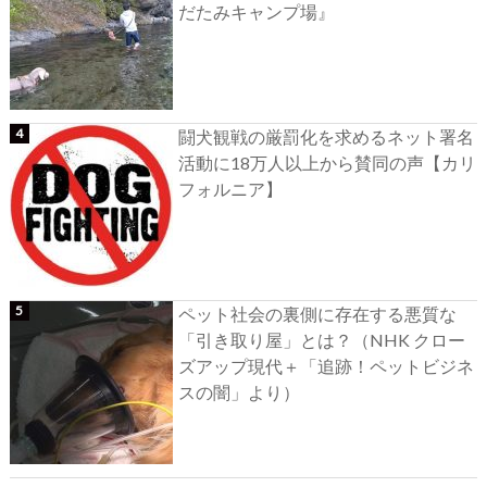
だたみキャンプ場』
闘犬観戦の厳罰化を求めるネット署名
活動に18万人以上から賛同の声【カリ
フォルニア】
ペット社会の裏側に存在する悪質な
「引き取り屋」とは？（NHK クロー
ズアップ現代＋「追跡！ペットビジネ
スの闇」より）