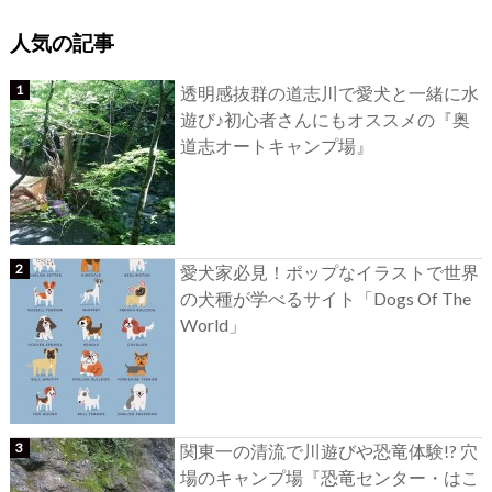
人気の記事
透明感抜群の道志川で愛犬と一緒に水
遊び♪初心者さんにもオススメの『奥
道志オートキャンプ場』
愛犬家必見！ポップなイラストで世界
の犬種が学べるサイト「Dogs Of The
World」
関東一の清流で川遊びや恐竜体験!? 穴
場のキャンプ場『恐竜センター・はこ