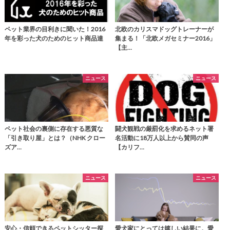
ペット業界の目利きに聞いた！2016
北欧のカリスマドッグトレーナーが
年を彩った犬のためのヒット商品達
集まる！「北欧メガセミナー2016」
【主…
ニュース
ニュース
ペット社会の裏側に存在する悪質な
闘犬観戦の厳罰化を求めるネット署
「引き取り屋」とは？（NHK クロー
名活動に18万人以上から賛同の声
ズア…
【カリフ…
ニュース
ニュース
安心・信頼できるペットシッター探
愛犬家にとっては嬉しい結果に。愛