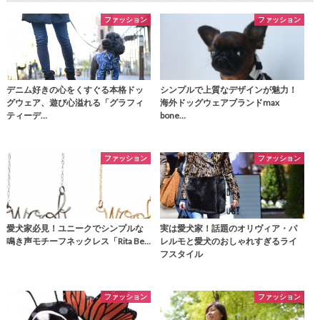
ファッション
ファッション
デニム好きの心をくすぐる本格ドッ
シンプルで上質なデザインが魅力！
グウェア、遊び心溢れる「グラフィ
海外ドッグウェアブランドmax
ティーデ…
bone…
ファッション
ファッション
愛犬家必見！ユニークでシンプルな
実は愛犬家！話題のオリヴィア・パ
鳴き声モチーフネックレス「Rita Be…
レルモと愛犬のおしゃれすぎるライ
フスタイル
ファッション
ファッション