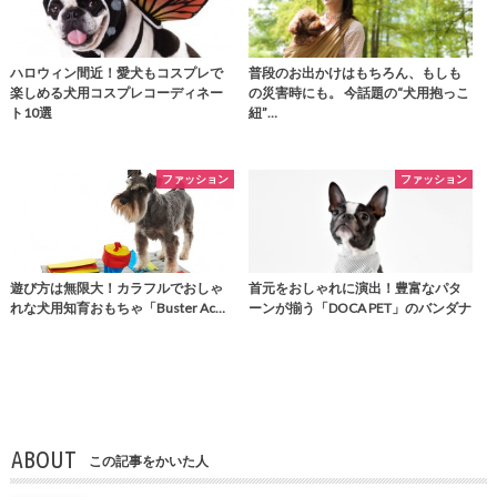
ハロウィン間近！愛犬もコスプレで
普段のお出かけはもちろん、もしも
楽しめる犬用コスプレコーディネー
の災害時にも。 今話題の“犬用抱っこ
ト10選
紐”…
ファッション
ファッション
遊び方は無限大！カラフルでおしゃ
首元をおしゃれに演出！豊富なパタ
れな犬用知育おもちゃ「Buster Ac…
ーンが揃う「DOCA PET」のバンダナ
ABOUT
この記事をかいた人