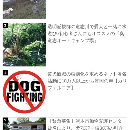
透明感抜群の道志川で愛犬と一緒に水
遊び♪初心者さんにもオススメの『奥
道志オートキャンプ場』
闘犬観戦の厳罰化を求めるネット署名
活動に18万人以上から賛同の声【カリ
フォルニア】
【緊急募集】熊本市動物愛護センター
被災により、犬70頭・猫30頭の引き