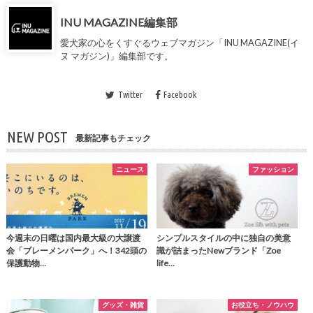
INU MAGAZINE編集部
愛犬家の心をくすぐるウェブマガジン「INU MAGAZINE(イ
ヌ マガジン)」編集部です。
Twitter
Facebook
NEW POST
最新記事もチェック
ニュース
ファッション
今週末の日曜は国内最大級の大譲渡
シンプルスタイルの中に独自の美意
会「ブレーメンパーク」へ！342頭の
識が詰まったNewブランド「Zoe
保護動物…
life…
グッズ・雑貨
お役立ち・ノウハウ