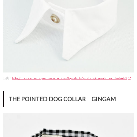
出典：
http://theroverboutique.com/collections/dog-shirts/products/copy-of-the-club-shirt-2
THE POINTED DOG COLLAR GINGAM