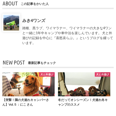
ABOUT
この記事をかいた人
みき4ワンズ
雑種、黒ラブ、ワイマラナー、ワイマラナーの大きな4ワン
と一緒に1年中キャンプや車中泊を楽しんでいます。 犬と外
遊びの記録を中心に『喜怒哀らぶ。』というブログを綴って
います。
NEW POST
最新記事もチェック
犬と外遊び
犬と外遊び
【突撃！隣の犬連れキャンパーさ
冬だってオンシーズン！犬連れ冬キ
ん】Vol.５：にこ さん
ャンプのススメ