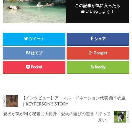
この記事が気に入ったら
いいねしよう！
ツイート
シェア
はてブ
Google+
Pocket
feedly
【インタビュー】アニマル・ドネーション代表 西平衣里
｜KEYPERSON'S STORY
愛犬が気が利く秘書に大変身！愛犬の遊びの定番「持って
来い」