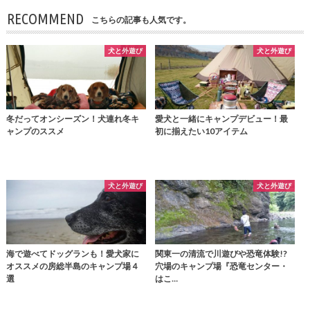
RECOMMEND
こちらの記事も人気です。
犬と外遊び
犬と外遊び
冬だってオンシーズン！犬連れ冬キ
愛犬と一緒にキャンプデビュー！最
ャンプのススメ
初に揃えたい10アイテム
犬と外遊び
犬と外遊び
海で遊べてドッグランも！愛犬家に
関東一の清流で川遊びや恐竜体験!?
オススメの房総半島のキャンプ場４
穴場のキャンプ場『恐竜センター・
選
はこ…