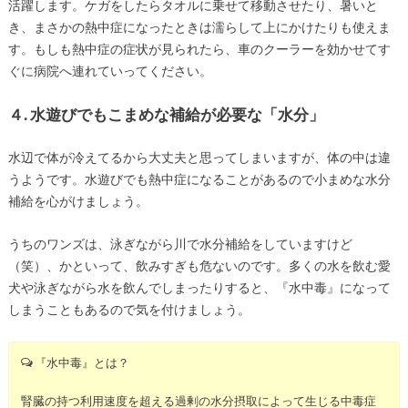
活躍します。
ケガをしたらタオルに乗せて移動させたり、暑いと
き、まさかの熱中症になったときは濡らして上にかけたりも使えま
す。もしも
熱中症の症状が見られたら、車のクーラーを効かせてす
ぐに病院へ連れていってください。
４. 水遊びでもこまめな補給が必要な「水分」
水辺で体が冷えてるから大丈夫と思ってしまいますが、体の中は違
うようです。
水遊びでも熱中症になることがあるので小まめな水分
補給を心がけましょう。
うちのワンズは、泳ぎながら川で水分補給をしていますけど
（笑）、
かといって、飲みすぎも危ないのです。
多くの水を飲む愛
犬や泳ぎながら水を飲んでしまったりすると、『水中毒』になって
しまうこともあるので気を付けましょう。
『水中毒』とは？
腎臓の持つ利用速度を超える過剰の水分摂取によって生じる中毒症