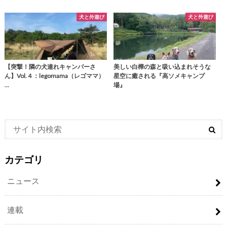
犬と外遊び
犬と外遊び
【突撃！隣の犬連れキャンパーさ
美しい白樺の森と吸い込まれそうな
ん】Vol.４：legomama（レゴママ）
星空に癒される『高ソメキャンプ
…
場』
カテゴリ
ニュース
連載