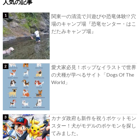
人気の記事
関東一の清流で川遊びや恐竜体験!? 穴
場のキャンプ場『恐竜センター・はこ
だたみキャンプ場』
愛犬家必見！ポップなイラストで世界
の犬種が学べるサイト「Dogs Of The
World」
カナダ政府も新作を祝うポケットモン
スター！犬がモデルのポケモンを探し
てみました。