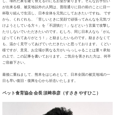
し、壊れた家を建て替えるのにもお金が要ります。そんなお手伝い
が出来る様、被災地以外の人間は、普段通りに目の前のことに目一
杯取り組んで生活し、日本全体を元気にしておきたいですね。 です
から、くれぐれも、「苦しいときに笑顔で頑張ってみんなを元気づ
けようとしている方々」を「不謹慎だ！」などという言葉で攻撃し
たりしないでいただきたいのです。むしろ、同じ日本人なら「がん
ばってくれてありがとう！」と励ましたいものです。励まさなくて
も、温かく見守ってあげていただきたいと思っております。 くどい
様ですが、意見、お立場が異なる方がいらっしゃることは重々承知
の上で、この記事を書いております。 ご気分を害された方は、何卒
ご容赦下さい。
最後に重ねまして、熊本をはじめとして、日本全国の被災地域の一
日も早い復旧・復興を心から祈念いたします。
ペット食育協会 会長 須﨑恭彦（すさき やすひこ）