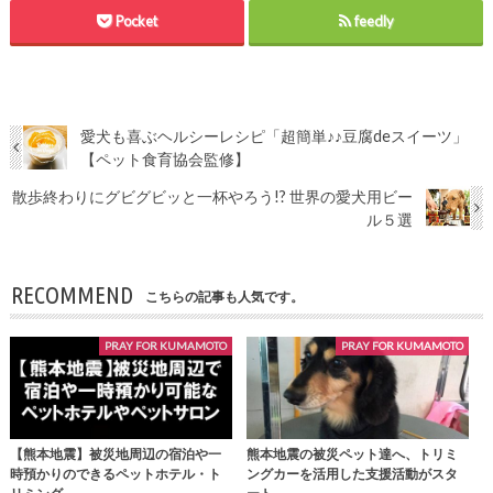
Pocket
feedly
愛犬も喜ぶヘルシーレシピ「超簡単♪♪豆腐deスイーツ」
【ペット食育協会監修】
散歩終わりにグビグビッと一杯やろう!? 世界の愛犬用ビー
ル５選
RECOMMEND
こちらの記事も人気です。
PRAY FOR KUMAMOTO
PRAY FOR KUMAMOTO
【熊本地震】被災地周辺の宿泊や一
熊本地震の被災ペット達へ、トリミ
時預かりのできるペットホテル・ト
ングカーを活用した支援活動がスタ