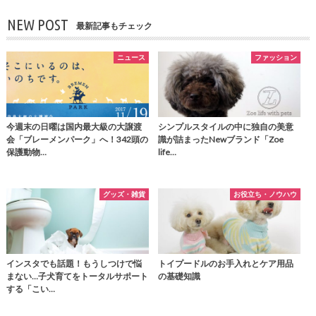
NEW POST
最新記事もチェック
ニュース
ファッション
今週末の日曜は国内最大級の大譲渡
シンプルスタイルの中に独自の美意
会「ブレーメンパーク」へ！342頭の
識が詰まったNewブランド「Zoe
保護動物…
life…
グッズ・雑貨
お役立ち・ノウハウ
インスタでも話題！もうしつけで悩
トイプードルのお手入れとケア用品
まない…子犬育てをトータルサポート
の基礎知識
する「こい…