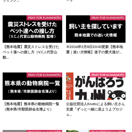
リミング…
ート
PRAY FOR KUMAMOTO
PRAY FOR KUMAMOTO
【熊本地震】震災ストレスを受けた
※2016年5月8日20:00更新【熊本地
ペット達への接し方（V.C.J.代官山
震｜迷い犬情報】迷子の愛犬達が…
動…
PRAY FOR KUMAMOTO
PRAY FOR KUMAMOTO
【熊本地震】熊本県の動物病院一覧
公益社団法人Knotsによる飼い主さん
（熊本県/市獣医師会名簿より）
支援「ずっと一緒に居ようよプロジ
ェ…