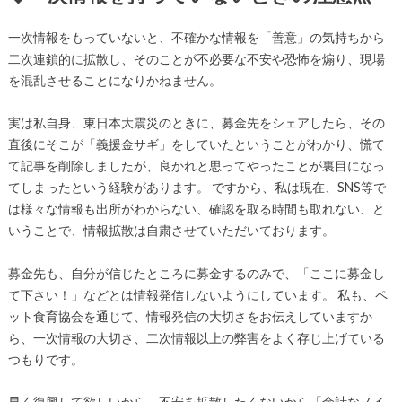
一次情報をもっていないと、不確かな情報を「善意」の気持ちから
二次連鎖的に拡散し、そのことが不必要な不安や恐怖を煽り、現場
を混乱させることになりかねません。
実は私自身、東日本大震災のときに、募金先をシェアしたら、その
直後にそこが「義援金サギ」をしていたということがわかり、慌て
て記事を削除しましたが、良かれと思ってやったことが裏目になっ
てしまったという経験があります。 ですから、私は現在、SNS等で
は様々な情報も出所がわからない、確認を取る時間も取れない、と
いうことで、情報拡散は自粛させていただいております。
募金先も、自分が信じたところに募金するのみで、「ここに募金し
て下さい！」などとは情報発信しないようにしています。 私も、ペ
ット食育協会を通じて、情報発信の大切さをお伝えしていますか
ら、一次情報の大切さ、二次情報以上の弊害をよく存じ上げている
つもりです。
早く復興して欲しいから、不安を拡散したくないから「余計なノイ