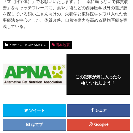
『立（旧字体）』でお願いいたします。） 「薬に頼らないで体質改
善」をキャッチフレーズに、薬や手術などの西洋医学以外の選択肢
を探している飼い主さん向けの、栄養学と東洋医学を取り入れた食
事療法を中心とした、体質改善、自然治癒力を高める動物医療を実
践している。
PRAY FOR KUMAMOTO
熊本地震
この記事が気に入ったら
いいねしよう！
ツイート
シェア
はてブ
Google+