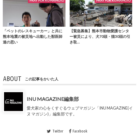
PRAY FOR KUMAMOTO
PRAY FOR KUMAMOTO
「ペットのレスキューカー」と共に
【緊急募集】熊本市動物愛護センタ
熊本地震の被災地へ出動した獣医師
ー被災により、犬70頭・猫30頭の引
達の思い
き取…
ABOUT
この記事をかいた人
INU MAGAZINE編集部
愛犬家の心をくすぐるウェブマガジン「INU MAGAZINE(イ
ヌ マガジン)」編集部です。
Twitter
Facebook