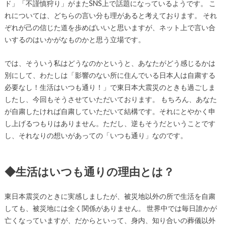
ド」「不謹慎狩り」がまたSNS上で話題になっているようです。 こ
れについては、どちらの言い分も理があると考えております。 それ
ぞれが己の信じた道を歩めばいいと思いますが、ネット上で言い合
いするのはいかがなものかと思う立場です。
では、そういう私はどうなのかというと、あなたがどう感じるかは
別にして、わたしは「影響のない所に住んでいる日本人は自粛する
必要なし！生活はいつも通り！」で東日本大震災のときも過ごしま
したし、今回もそうさせていただいております。 もちろん、あなた
が自粛したければ自粛していただいて結構です。それにとやかく申
し上げるつもりはありません。ただし、逆もそうだということです
し、それなりの想いがあっての「いつも通り」なのです。
◆生活はいつも通りの理由とは？
東日本震災のときに実感しましたが、被災地以外の所で生活を自粛
しても、被災地には全く関係がありません。 世界中では毎日誰かが
亡くなっていますが、だからといって、身内、知り合いの葬儀以外