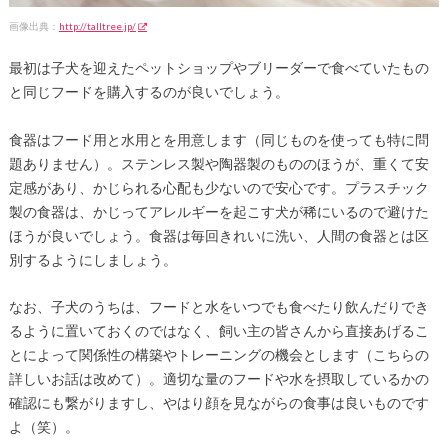
画像出典：
http://talltree.jp/
最初は子犬を迎えたペットショップやブリーダーで食べていたもの
と同じフードを購入するのが良いでしょう。
食器はフード用と水用とを用意します（同じものを使っても特に問
題ありません）。ステンレス製や陶器製のもののほうが、重くて安
定感があり、かじられる心配も少ないので安心です。プラスチック
製の食器は、かじってアレルギーを起こす犬が稀にいるので避けた
ほうが良いでしょう。食器は毎回きれいに洗い、人間の食器とは区
別するようにしましょう。
なお、子犬のうちは、フードと水をいつでも食べたり飲んだりでき
るように置いておくのではなく、飼い主の皆さんから直接あげるこ
とによって関係性の構築やトレーニングの機会とします（こちらの
詳しいお話は改めて）。適切な量のフードや水を摂取しているかの
確認にも繋がりますし、やはり顔を見ながらの食事は良いものです
よ（笑）。