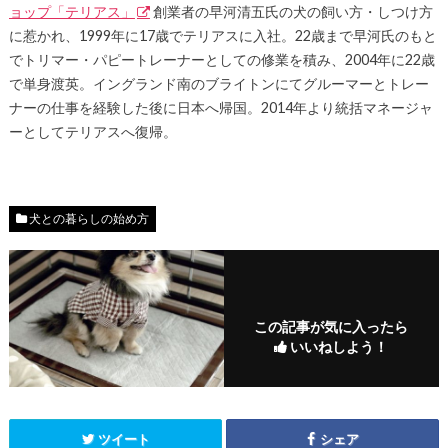
ョップ「テリアス」
創業者の早河清五氏の犬の飼い方・しつけ方
に惹かれ、1999年に17歳でテリアスに入社。22歳まで早河氏のもと
でトリマー・パピートレーナーとしての修業を積み、2004年に22歳
で単身渡英。イングランド南のブライトンにてグルーマーとトレー
ナーの仕事を経験した後に日本へ帰国。2014年より統括マネージャ
ーとしてテリアスへ復帰。
犬との暮らしの始め方
この記事が気に入ったら
いいねしよう！
ツイート
シェア