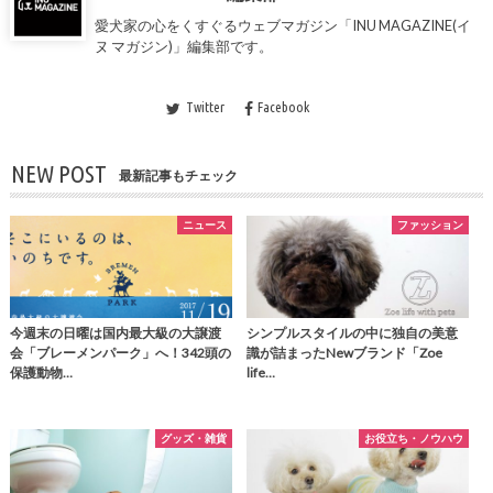
愛犬家の心をくすぐるウェブマガジン「INU MAGAZINE(イ
ヌ マガジン)」編集部です。
Twitter
Facebook
NEW POST
最新記事もチェック
ニュース
ファッション
今週末の日曜は国内最大級の大譲渡
シンプルスタイルの中に独自の美意
会「ブレーメンパーク」へ！342頭の
識が詰まったNewブランド「Zoe
保護動物…
life…
グッズ・雑貨
お役立ち・ノウハウ