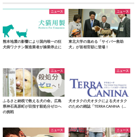
ニュース
ニュース
熊本地震の影響により国内唯一の狂
東北大学の進める「サイバー救助
犬病ワクチン製造業者が操業停止に
犬」が首相官邸に登場！
ニュース
ニュース
ふるさと納税で救える犬の命。広島
犬オタクの犬オタクによる犬オタク
県神石高原町が目指す殺処分ゼロへ
のための雑誌「TERRA CANINA（…
の挑戦
ニュース
ニュース