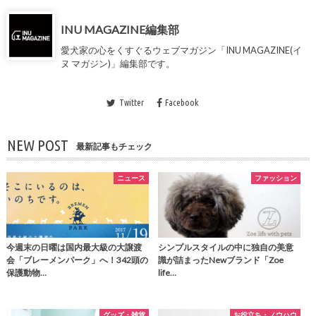
INU MAGAZINE編集部
愛犬家の心をくすぐるウェブマガジン「INU MAGAZINE(イ
ヌ マガジン)」編集部です。
Twitter
Facebook
NEW POST
最新記事もチェック
ニュース
ファッション
今週末の日曜は国内最大級の大譲渡
シンプルスタイルの中に独自の美意
会「ブレーメンパーク」へ！342頭の
識が詰まったNewブランド「Zoe
保護動物…
life…
グッズ・雑貨
お役立ち・ノウハウ