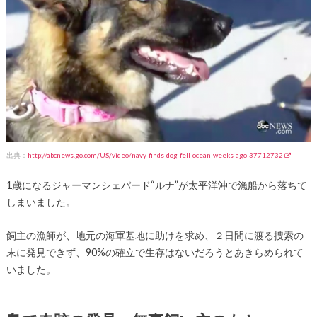
出典：
http://abcnews.go.com/US/video/navy-finds-dog-fell-ocean-weeks-ago-37712732
1歳になるジャーマンシェパード“ルナ”が太平洋沖で漁船から落ちて
しまいました。
飼主の漁師が、地元の海軍基地に助けを求め、２日間に渡る捜索の
末に発見できず、90%の確立で生存はないだろうとあきらめられて
いました。