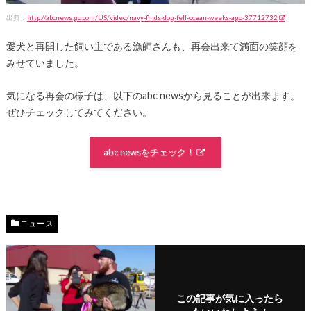
出典：
http://abcnews.go.com/US/video/navy-finds-dog-fell-ocean-weeks-ago-37712732
愛犬と再開した飼い主である漁師さんも、再会出来て満面の笑顔を
みせていました。
気になる再会の様子は、以下のabc newsから見ることが出来ます。
ぜひチェックしてみてください。
abc newsをチェック！
ニュース
この記事が気に入ったら