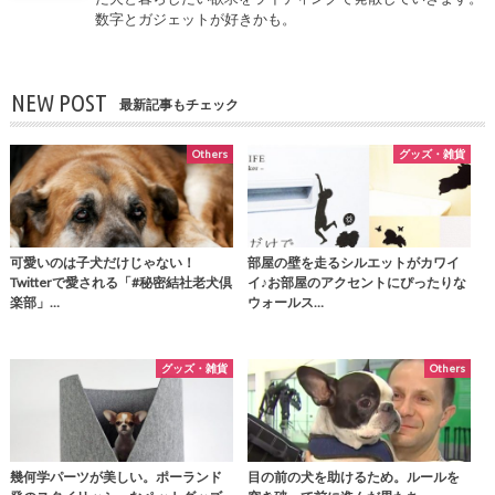
数字とガジェットが好きかも。
NEW POST
最新記事もチェック
Others
グッズ・雑貨
可愛いのは子犬だけじゃない！
部屋の壁を走るシルエットがカワイ
Twitterで愛される「#秘密結社老犬倶
イ♪お部屋のアクセントにぴったりな
楽部」…
ウォールス…
グッズ・雑貨
Others
幾何学パーツが美しい。ポーランド
目の前の犬を助けるため。ルールを