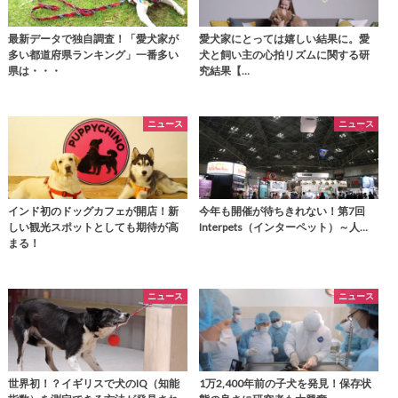
最新データで独自調査！「愛犬家が
愛犬家にとっては嬉しい結果に。愛
多い都道府県ランキング」一番多い
犬と飼い主の心拍リズムに関する研
県は・・・
究結果【…
ニュース
ニュース
インド初のドッグカフェが開店！新
今年も開催が待ちきれない！第7回
しい観光スポットとしても期待が高
Interpets（インターペット）～人…
まる！
ニュース
ニュース
世界初！？イギリスで犬のIQ（知能
1万2,400年前の子犬を発見！保存状