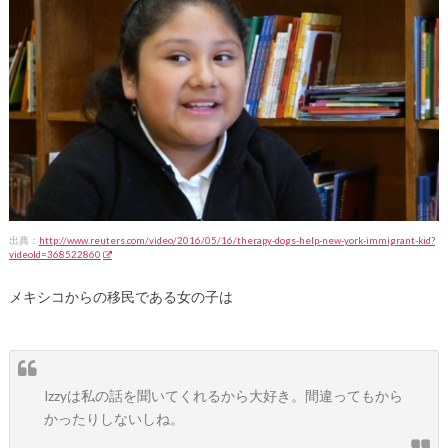
出典：
http://www.reuters.com/video/2016/05/16/therapy-dogs-help-new-york-immigrant-kid?
videoId=368522860
メキシコからの移民である女の子は
Izzyは私の話を聞いてくれるから大好き。間違ってもから
かったりしないしね。