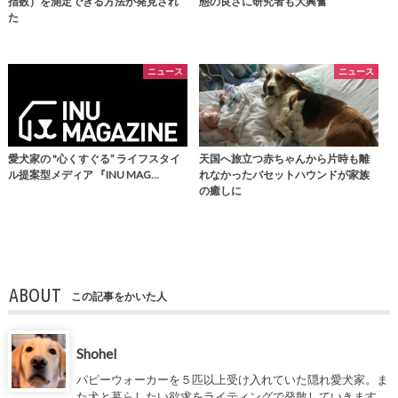
指数）を測定できる方法が発見され
態の良さに研究者も大興奮
た
ニュース
ニュース
愛犬家の "心くすぐる” ライフスタイ
天国へ旅立つ赤ちゃんから片時も離
ル提案型メディア 『INU MAG…
れなかったバセットハウンドが家族
の癒しに
ABOUT
この記事をかいた人
Shohel
パピーウォーカーを５匹以上受け入れていた隠れ愛犬家。ま
た犬と暮らしたい欲求をライティングで発散していきます。