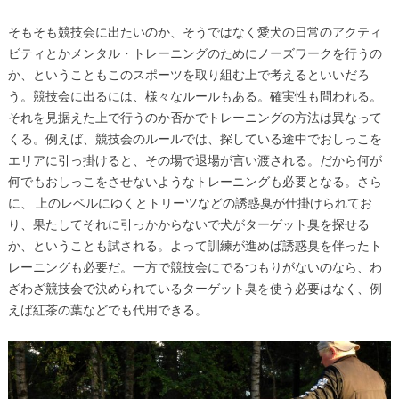
そもそも競技会に出たいのか、そうではなく愛犬の日常のアクティ
ビティとかメンタル・トレーニングのためにノーズワークを行うの
か、ということもこのスポーツを取り組む上で考えるといいだろ
う。競技会に出るには、様々なルールもある。確実性も問われる。
それを見据えた上で行うのか否かでトレーニングの方法は異なって
くる。例えば、競技会のルールでは、探している途中でおしっこを
エリアに引っ掛けると、その場で退場が言い渡される。だから何が
何でもおしっこをさせないようなトレーニングも必要となる。さら
に、 上のレベルにゆくとトリーツなどの誘惑臭が仕掛けられてお
り、果たしてそれに引っかからないで犬がターゲット臭を探せる
か、ということも試される。よって訓練が進めば誘惑臭を伴ったト
レーニングも必要だ。一方で競技会にでるつもりがないのなら、わ
ざわざ競技会で決められているターゲット臭を使う必要はなく、例
えば紅茶の葉などでも代用できる。