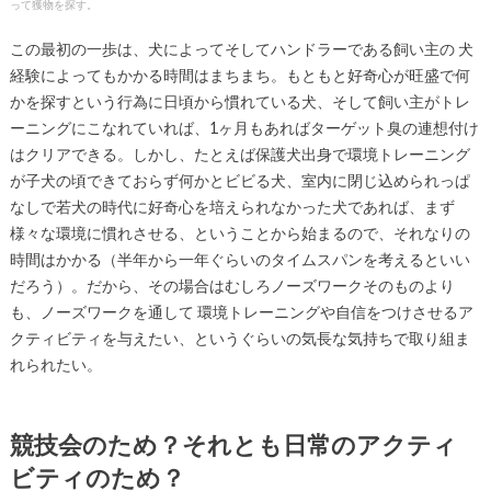
って獲物を探す。
この最初の一歩は、犬によってそしてハンドラーである飼い主の 犬
経験によってもかかる時間はまちまち。もともと好奇心が旺盛で何
かを探すという行為に日頃から慣れている犬、そして飼い主がトレ
ーニングにこなれていれば、1ヶ月もあればターゲット臭の連想付け
はクリアできる。しかし、たとえば保護犬出身で環境トレーニング
が子犬の頃できておらず何かとビビる犬、室内に閉じ込められっぱ
なしで若犬の時代に好奇心を培えられなかった犬であれば、まず
様々な環境に慣れさせる、ということから始まるので、それなりの
時間はかかる（半年から一年ぐらいのタイムスパンを考えるといい
だろう）。だから、その場合はむしろノーズワークそのものより
も、ノーズワークを通して 環境トレーニングや自信をつけさせるア
クティビティを与えたい、というぐらいの気長な気持ちで取り組ま
れられたい。
競技会のため？それとも日常のアクティ
ビティのため？