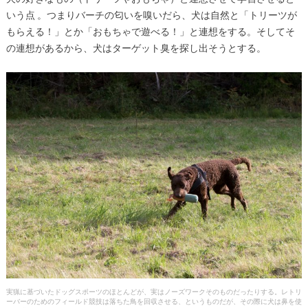
いう点 。つまりバーチの匂いを嗅いだら、犬は自然と「トリーツが
もらえる！」とか「おもちゃで遊べる！」と連想をする。そしてそ
の連想があるから、犬はターゲット臭を探し出そうとする。
実猟に基づいたドッグスポーツのほとんどが、実はノーズワークそのものだったりする。レトリ
ーバーのためのフィールド競技は落ちた鳥を回収させる、というものだが、その際に犬は鼻を使