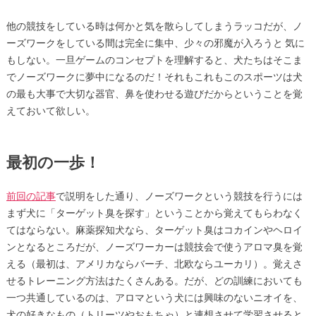
他の競技をしている時は何かと気を散らしてしまうラッコだが、ノ
ーズワークをしている間は完全に集中、少々の邪魔が入ろうと 気に
もしない。一旦ゲームのコンセプトを理解すると、犬たちはそこま
でノーズワークに夢中になるのだ！それもこれもこのスポーツは犬
の最も大事で大切な器官、鼻を使わせる遊びだからということを覚
えておいて欲しい。
最初の一歩！
前回の記事
で説明をした通り、ノーズワークという競技を行うには
まず犬に「ターゲット臭を探す」ということから覚えてもらわなく
てはならない。麻薬探知犬なら、ターゲット臭はコカインやヘロイ
ンとなるところだが、ノーズワーカーは競技会で使うアロマ臭を覚
える（最初は、アメリカならバーチ、北欧ならユーカリ）。覚えさ
せるトレーニング方法はたくさんある。だが、どの訓練においても
一つ共通しているのは、アロマという犬には興味のないニオイを、
犬の好きなもの（トリーツやおもちゃ）と連想させて学習させると