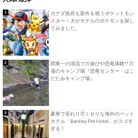
カナダ政府も新作を祝うポケットモン
スター！犬がモデルのポケモンを探し
てみました。
関東一の清流で川遊びや恐竜体験!? 穴
場のキャンプ場『恐竜センター・はこ
だたみキャンプ場』
豪華で至れり尽くせりな海外のペット
ホテル「Barkley Pet Hotel」がスゴす
ぎる！