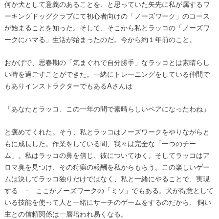
何か犬として意義のあることを、と思っていた矢先に私が属するワ
ーキングドッグクラブにて初心者向けの「ノーズワーク」のコース
が始まることを知った。そして、そこから私とラッコの「ノーズワ
ークにハマる」生活が始まったのだ。今から約１年前のこと。
おかげで、思春期の「気まぐれで自分勝手」なラッコとは素晴らし
い時を過ごすことができた。一緒にトレーニングをしている仲間で
もありインストラクターでもあるAさんは
「あなたとラッコ、この一年の間で素晴らしいペアになったわね」
と褒めてくれた。そう、私とラッコはノーズワークをやりながらと
もに成長した。作業をしている間、我々は完全な「一つのチー
ム」。私はラッコの鼻を信じ、彼についてゆく。そしてラッコはア
ロマ臭を見つけ、その狩猟の報酬を私からもらう。この楽しいゲー
ムは決してラッコ独りだけではなく、私と一緒にやることで、実現
する − ここがノーズワークの「ミソ」でもある。犬が得意として
いる技能を使って人と一緒にサーチのゲームをするのだから、 飼い
主との信頼関係は一層培われ易くなる。