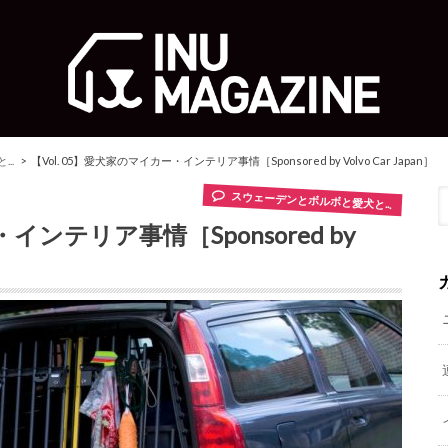
..
【Vol. 05】愛犬家のマイカー・インテリア事情［Sponsored by Volvo Car Japan］
スウェーデンとボルボと愛犬と...
インテリア事情［Sponsored by