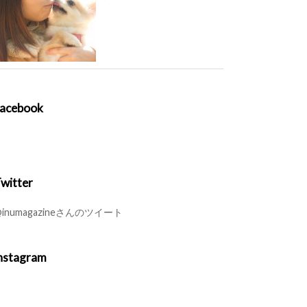
acebook
witter
inumagazineさんのツイート
nstagram