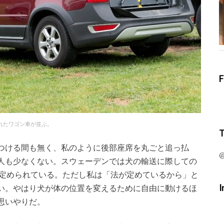
F
れたワゴン車が並ぶ。
T
つける間も無く、私のように後部座席を丸ごと追っ払
@
人も少なくない。スウェーデンでは犬の輸送に際しての
定められている。ただし私は「法が定めているから」と
I
い。やはり犬が体の位置を変えるために自由に動けるほ
思いやりだ。