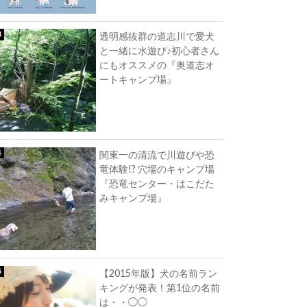
透明感抜群の道志川で愛犬
と一緒に水遊び♪初心者さん
にもオススメの『奥道志オ
ートキャンプ場』
関東一の清流で川遊びや恐
竜体験!? 穴場のキャンプ場
『恐竜センター・はこだた
みキャンプ場』
【2015年版】犬の名前ラン
キングが発表！第1位の名前
は・・◯◯