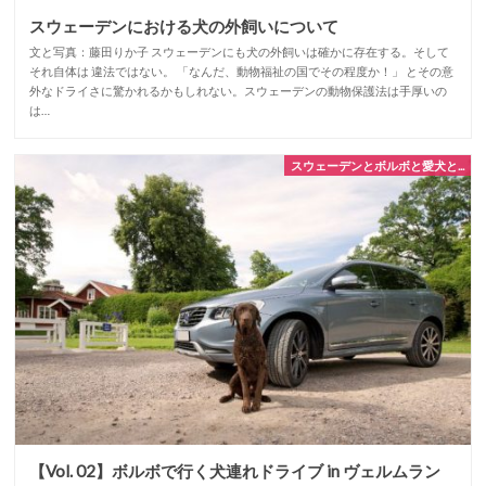
スウェーデンにおける犬の外飼いについて
文と写真：藤田りか子 スウェーデンにも犬の外飼いは確かに存在する。そして
それ自体は 違法ではない。 「なんだ、動物福祉の国でその程度か！」 とその意
外なドライさに驚かれるかもしれない。スウェーデンの動物保護法は手厚いの
は…
スウェーデンとボルボと愛犬と...
【Vol. 02】ボルボで行く犬連れドライブ in ヴェルムラン