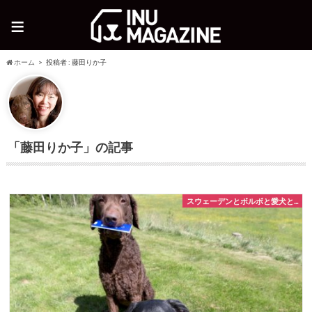
≡
ホーム
投稿者 : 藤田りか子
「藤田りか子」の記事
スウェーデンとボルボと愛犬と...