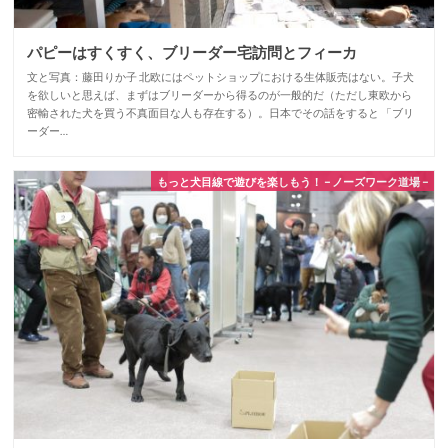
パピーはすくすく、ブリーダー宅訪問とフィーカ
文と写真：藤田りか子 北欧にはペットショップにおける生体販売はない。子犬
を欲しいと思えば、まずはブリーダーから得るのが一般的だ（ただし東欧から
密輸された犬を買う不真面目な人も存在する）。日本でその話をすると 「ブリ
ーダー…
もっと犬目線で遊びを楽しもう！ – ノーズワーク道場 –