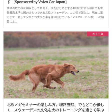
ド ［Sponsored by Volvo Car Japan］
世界有数の福祉国家として名高く、犬をはじめとする動物に対する福祉でも世
界最高水準の国のひとつである北欧スウェーデン。この国で誕生し、現在に至
るまで一貫して安全かつ丈夫な車を作り続けている「VOLVO（ボルボ）」の協
賛によ…
ニュース
北欧メガセミナーの楽しみ方。理路整然、でもどこか優し
く… スウェーデンの文化を犬のトレーニングを通じて学ぶ