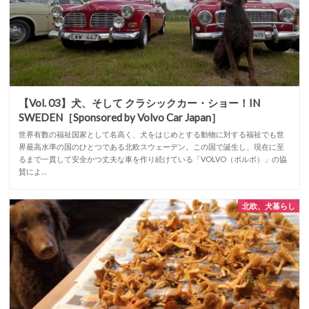
【Vol. 03】犬、そして クラシックカー・ショー！IN
SWEDEN［Sponsored by Volvo Car Japan］
世界有数の福祉国家として名高く、犬をはじめとする動物に対する福祉でも世
界最高水準の国のひとつである北欧スウェーデン。この国で誕生し、現在に至
るまで一貫して安全かつ丈夫な車を作り続けている「VOLVO（ボルボ）」の協
賛によ…
北欧、犬暮らし