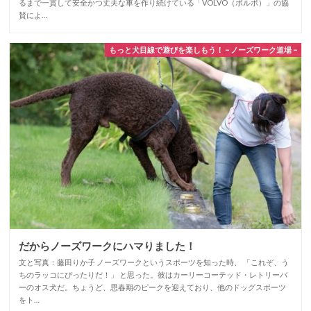
るまで一貫して安全かつ丈夫な車を作り続けている「VOLVO（ボルボ）」の協
賛によ…
もっと犬目線で遊びを楽しもう！ – ノーズワーク道場 –
だからノーズワークにハマりました！
文と写真：藤田りか子 ノーズワークというスポーツを知った時、 「これぞ、う
ちのラッコにぴったりだ！」 と思った。彼はカーリーコーテッド・レトリーバ
ーのオス犬だ。ちょうど、思春期のピークを迎えており、他のドッグスポーツ
をト…