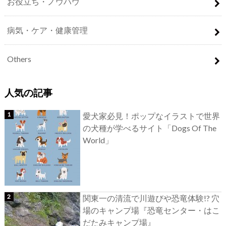
お役立ち・ノウハウ
病気・ケア・健康管理
Others
人気の記事
愛犬家必見！ポップなイラストで世界
の犬種が学べるサイト「Dogs Of The
World」
関東一の清流で川遊びや恐竜体験!? 穴
場のキャンプ場『恐竜センター・はこ
だたみキャンプ場』