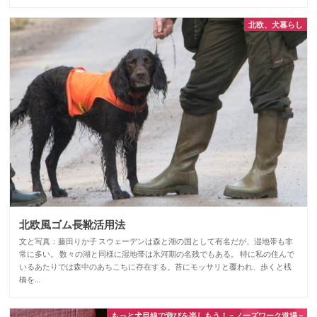
北欧、犬暮らし
北欧風ゴム長靴活用法
文と写真：藤田りか子 スウェーデンは森と湖の国として有名だが、湿地帯も非
常に多い。 数々の湖と同様に湿地帯は氷河期の名残でもある。 特に私の住んで
いるあたりでは森中のあちこちに存在する。苔にモッサリと覆われ、歩くと桟
橋を…
もっと犬目線で遊びを楽しもう！ – ノーズワーク道場 –