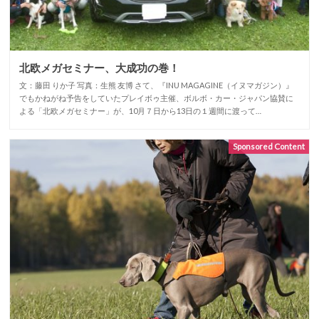
北欧メガセミナー、大成功の巻！
文：藤田 りか子 写真：生熊 友博 さて、『INU MAGAGINE（イヌマガジン）』
でもかねがね予告をしていたプレイボゥ主催、ボルボ・カー・ジャパン協賛に
よる「北欧メガセミナー」が、10月７日から13日の１週間に渡って…
Sponsored Content