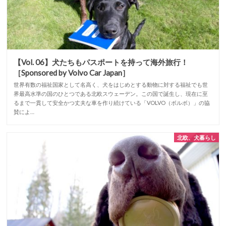
【Vol. 06】犬たちもパスポートを持って海外旅行！
［Sponsored by Volvo Car Japan］
世界有数の福祉国家として名高く、犬をはじめとする動物に対する福祉でも世
界最高水準の国のひとつである北欧スウェーデン。この国で誕生し、現在に至
るまで一貫して安全かつ丈夫な車を作り続けている「VOLVO（ボルボ）」の協
賛によ…
北欧、犬暮らし