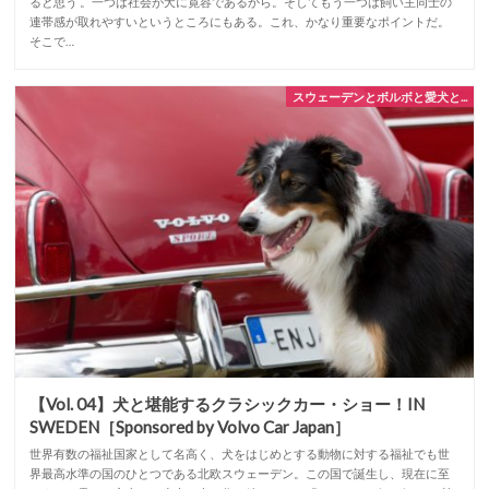
ると思う 。一つは社会が犬に寛容であるから。そしてもう一つは飼い主同士の
連帯感が取れやすいというところにもある。これ、かなり重要なポイントだ。
そこで…
スウェーデンとボルボと愛犬と...
【Vol. 04】犬と堪能するクラシックカー・ショー！IN
SWEDEN［Sponsored by Volvo Car Japan］
世界有数の福祉国家として名高く、犬をはじめとする動物に対する福祉でも世
界最高水準の国のひとつである北欧スウェーデン。この国で誕生し、現在に至