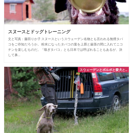
スヌースとドッグトレーニング
文と写真：藤田りか子 スヌースというスウェーデン名物とも言われる無煙タバ
コをご存知だろうか。 粉末になったタバコの葉を上唇と歯茎の間に入れてニコ
チンを楽しむものだ。「嗅ぎタバコ」とも日本では呼ばれることもあるが、決
して鼻…
スウェーデンとボルボと愛犬と...