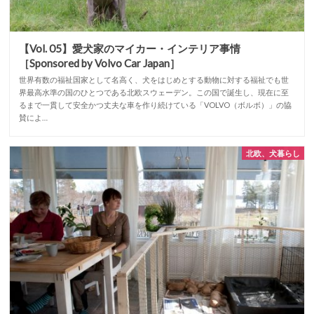
【Vol. 05】愛犬家のマイカー・インテリア事情
［Sponsored by Volvo Car Japan］
世界有数の福祉国家として名高く、犬をはじめとする動物に対する福祉でも世
界最高水準の国のひとつである北欧スウェーデン。この国で誕生し、現在に至
るまで一貫して安全かつ丈夫な車を作り続けている「VOLVO（ボルボ）」の協
賛によ…
北欧、犬暮らし