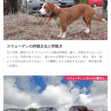
スウェーデンの狩猟文化と狩猟犬
文と写真：藤田りか子 スウェーデンの森は狩猟真っ盛り。狩猟をやらない人に
とっては、日照が短くなるし、曇りがちな季節でもあるので、暗さ、寒さ、鈍
よりさ以外は何ものでもない。この鬱陶しさから脱出するために、地中海の島
へ太陽を…
スウェーデンとボルボと愛犬と...