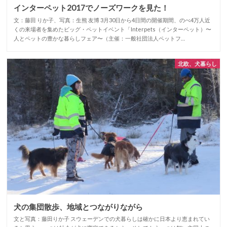
インターペット2017でノーズワークを見た！
文：藤田 りか子、写真：生熊 友博 3月30日から4日間の開催期間、のべ4万人近
くの来場者を集めたビッグ・ペットイベント「Interpets（インターペット）〜
人とペットの豊かな暮らしフェア〜（主催：一般社団法人ペットフ…
北欧、犬暮らし
犬の集団散歩、地域とつながりながら
文と写真：藤田りか子 スウェーデンでの犬暮らしは確かに日本より恵まれてい