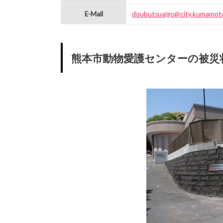
E-Mail
doubutsuaigo@city.kumamoto.
熊本市動物愛護センターの被災