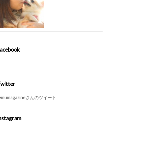
acebook
witter
inumagazineさんのツイート
nstagram