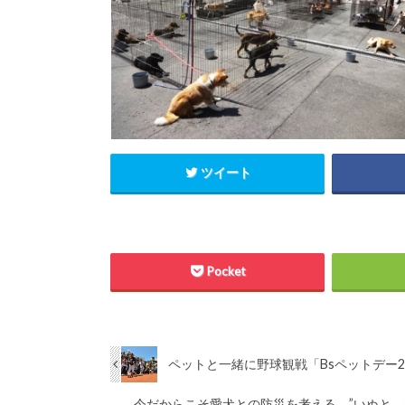
ツイート
Pocket
ペットと一緒に野球観戦「Bsペットデー2
今だからこそ愛犬との防災を考える。”いぬと、