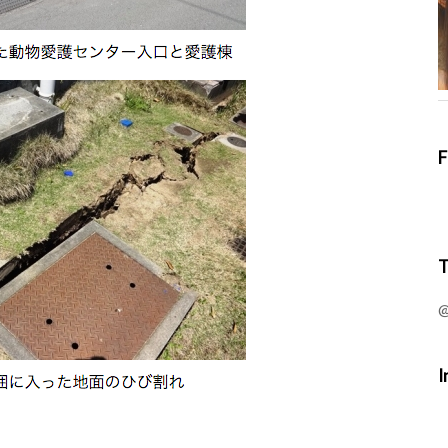
F
T
@
I