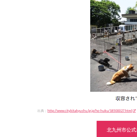
出典；
http://www.city.kitakyushu.lg.jp/ho-huku/18500027.html
北九州市公式