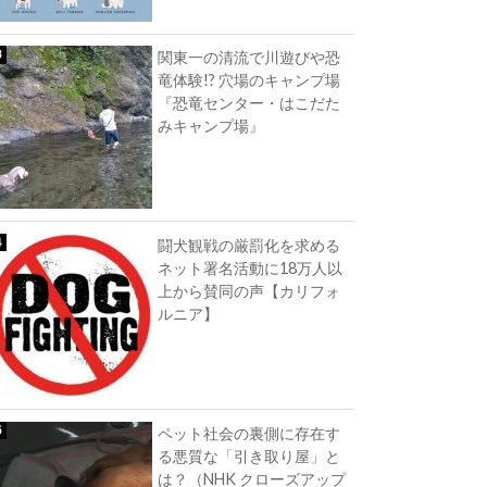
関東一の清流で川遊びや恐
竜体験!? 穴場のキャンプ場
『恐竜センター・はこだた
みキャンプ場』
闘犬観戦の厳罰化を求める
ネット署名活動に18万人以
上から賛同の声【カリフォ
ルニア】
ペット社会の裏側に存在す
る悪質な「引き取り屋」と
は？（NHK クローズアップ