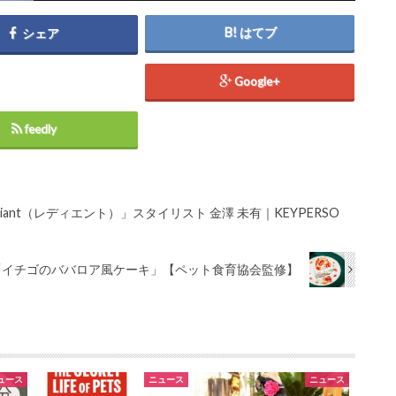
はてブ
シェア
Google+
feedly
ant（レディエント）」スタイリスト 金澤 未有｜KEYPERSO
ピ「イチゴのババロア風ケーキ」【ペット食育協会監修】
ュース
ニュース
ニュース