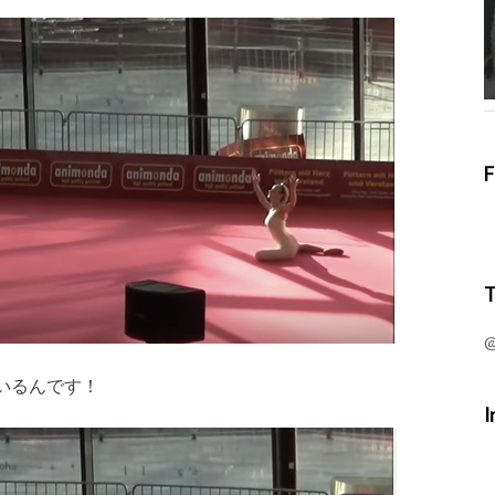
F
T
@
いるんです！
I