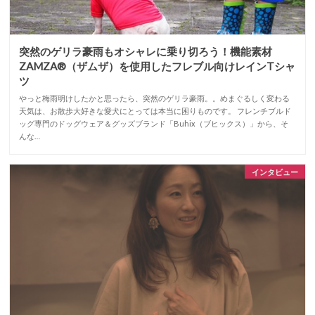
突然のゲリラ豪雨もオシャレに乗り切ろう！機能素材
ZAMZA®（ザムザ）を使用したフレブル向けレインTシャ
ツ
やっと梅雨明けしたかと思ったら、突然のゲリラ豪雨。。めまぐるしく変わる
天気は、お散歩大好きな愛犬にとっては本当に困りものです。 フレンチブルド
ッグ専門のドッグウェア＆グッズブランド「Buhix（ブヒックス）」から、そ
んな…
インタビュー