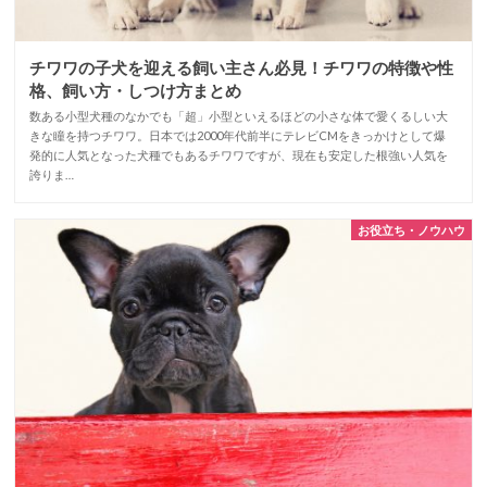
チワワの子犬を迎える飼い主さん必見！チワワの特徴や性
格、飼い方・しつけ方まとめ
数ある小型犬種のなかでも「超」小型といえるほどの小さな体で愛くるしい大
きな瞳を持つチワワ。日本では2000年代前半にテレビCMをきっかけとして爆
発的に人気となった犬種でもあるチワワですが、現在も安定した根強い人気を
誇りま…
お役立ち・ノウハウ