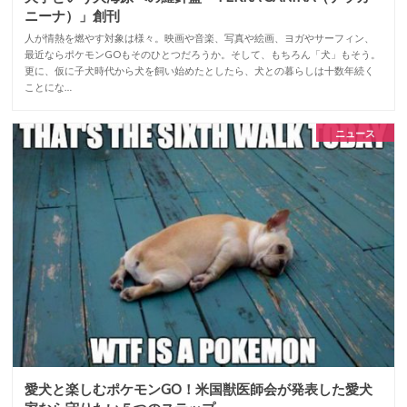
ニーナ）」創刊
人が情熱を燃やす対象は様々。映画や音楽、写真や絵画、ヨガやサーフィン、
最近ならポケモンGOもそのひとつだろうか。そして、もちろん「犬」もそう。
更に、仮に子犬時代から犬を飼い始めたとしたら、犬との暮らしは十数年続く
ことにな…
ニュース
愛犬と楽しむポケモンGO！米国獣医師会が発表した愛犬