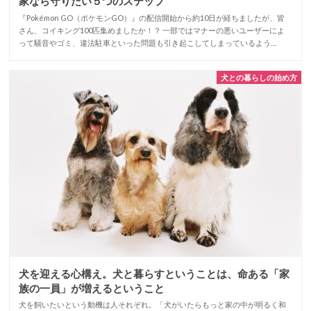
家なら守りたい５つのステップ
『Pokémon GO（ポケモンGO）』の配信開始から約10日が経ちましたが、皆
さん、コイキング100匹集めましたか！？ 一部ではマナーの悪いユーザーによ
って騒音やゴミ、違法駐車といった問題も引き起こしてしまっているよう…
犬との暮らしの始め方
犬を迎える心構え。犬と暮らすということは、命ある「家
族の一員」が増えるということ
犬を飼いたいという動機は人それぞれ。「犬がいたらもっと家の中が明るく和