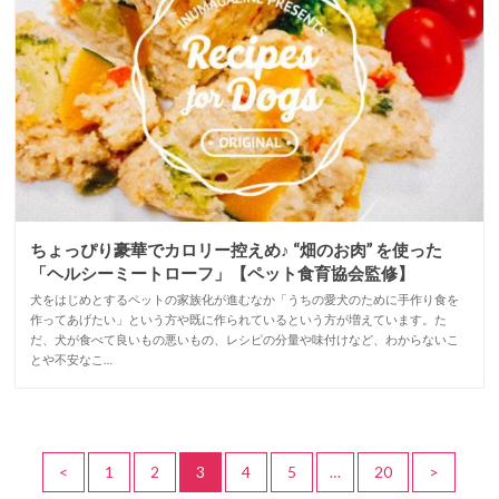
ちょっぴり豪華でカロリー控えめ♪ “畑のお肉” を使った
「ヘルシーミートローフ」【ペット食育協会監修】
犬をはじめとするペットの家族化が進むなか「うちの愛犬のために手作り食を
作ってあげたい」という方や既に作られているという方が増えています。た
だ、犬が食べて良いもの悪いもの、レシピの分量や味付けなど、わからないこ
とや不安なこ…
<
1
2
3
4
5
…
20
>