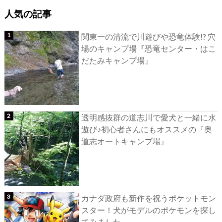
人気の記事
関東一の清流で川遊びや恐竜体験!? 穴
場のキャンプ場『恐竜センター・はこ
だたみキャンプ場』
透明感抜群の道志川で愛犬と一緒に水
遊び♪初心者さんにもオススメの『奥
道志オートキャンプ場』
カナダ政府も新作を祝うポケットモン
スター！犬がモデルのポケモンを探し
てみました。