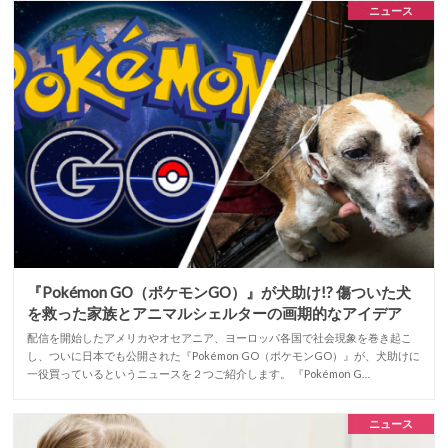
ニュース
『Pokémon GO（ポケモンGO）』が犬助け!? 傷ついた犬
を救った家族とアニマルシェルターの画期的なアイデア
配信を開始したアメリカやオセアニア、ヨーロッパ各国で社会現象を巻き起こ
し、ついに日本でも公開された『Pokémon GO（ポケモンGO）』が、犬助けに
一役買っているというニュースを２つご紹介します。 『Pokémon G…
ニュース